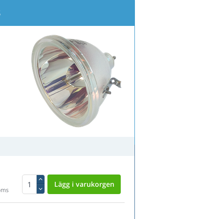
B
oms