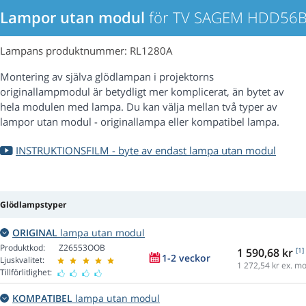
Lampor utan modul
för TV SAGEM HDD56
Lampans produktnummer: RL1280A
Montering av själva glödlampan i projektorns
originallampmodul är betydligt mer komplicerat, än bytet av
hela modulen med lampa. Du kan välja mellan två typer av
lampor utan modul - originallampa eller kompatibel lampa.
INSTRUKTIONSFILM - byte av endast lampa utan modul
Glödlampstyper
ORIGINAL
lampa utan modul
Produktkod:
Z26553OOB
1 590,68 kr
[1]
1-2 veckor
Ljuskvalitet:
1 272,54
kr ex. m
Tillförlitlighet:
KOMPATIBEL
lampa utan modul