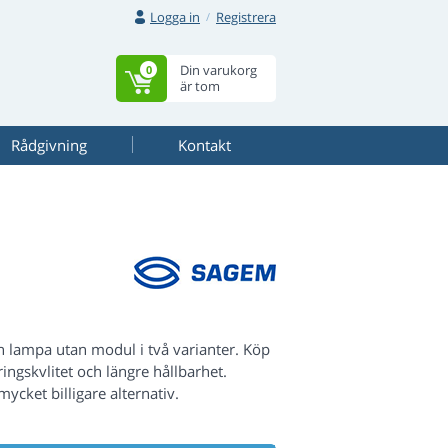
Logga in
Registrera
Din varukorg
0
är tom
Rådgivning
Kontakt
 lampa utan modul i två varianter. Köp
ngskvlitet och längre hållbarhet.
 mycket billigare alternativ.