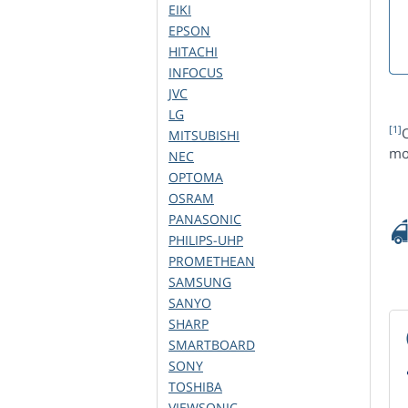
EIKI
EPSON
HITACHI
INFOCUS
JVC
LG
[1]
MITSUBISHI
mo
NEC
OPTOMA
OSRAM
PANASONIC
PHILIPS-UHP
PROMETHEAN
SAMSUNG
SANYO
SHARP
SMARTBOARD
SONY
TOSHIBA
VIEWSONIC