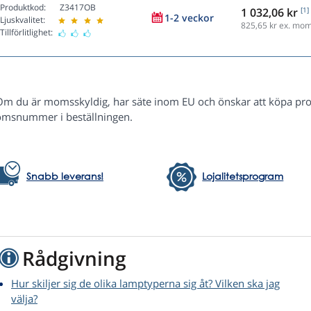
Produktkod:
Z3417OB
1 032,06 kr
[1]
1-2 veckor
Ljuskvalitet:
825,65
kr ex. mo
Tillförlitlighet:
Om du är momsskyldig, har säte inom EU och önskar att köpa pr
msnummer i beställningen.
Snabb leverans!
Lojalitetsprogram
Rådgivning
Hur skiljer sig de olika lamptyperna sig åt? Vilken ska jag
välja?