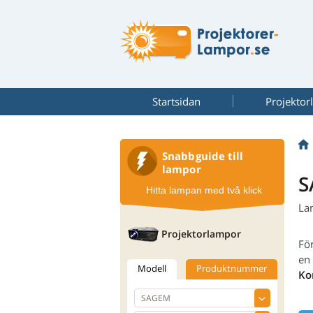
Startsidan
Projekto
Snabbguide till
lampor
S
Hitta lampan med två klick
La
Projektorlampor
Fö
en
Modell
Produktnummer
Ko