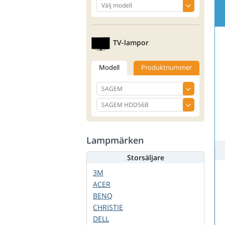
TV-lampor
Modell
Produktnummer
Lampmärken
Storsäljare
3M
ACER
BENQ
CHRISTIE
DELL