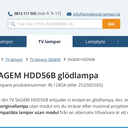
(må–fr 9–17)
0812-111 505
info@projektorer-lampor.se
Sök
rlampor
TV-lampor
Lampbyte
TV-lampor
TV-lampor SAGEM
SAGEM HDD56B
AGEM HDD56B glödlampa
mpans produktnummer: RL1280A (eller 252005505)
r din TV SAGEM HDD56B erbjuder vi endast en glödlampa, dvs. en
originallampa
utan modul om du strävar efter maximal projekteri
mpatibla lampor utan modul
från en alternativ tillverkare är ett