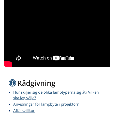
Rådgivning
Hur skiljer sig de olika lamptyperna sig åt? Vilken
ska jag välja?
Anvisningar för lampbyte i projektorn
Affärsvillkor