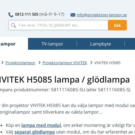
(må–fr 9–17)
0812-111 505
info@projektorer-lampor.se
Sök
rlampor
TV-lampor
Lampbyte
Projektorlampor
Projektorlampor VIVITEK
VIVITEK H5085
IVITEK H5085 lampa / glödlampa
mpans produktnummer: 5811116085-SU (eller 5811116085-S)
r din projektor VIVITEK H5085 kan du välja lampor med modul sam
originallampor samt tillverkare av oäkta lampor...
Köp en
lampa med modul
, om enkel montering är viktigt för d
Välj
separat glödlampa
utan modul, om du har erfarenhet av 