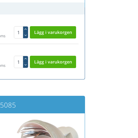
oms
oms
H5085