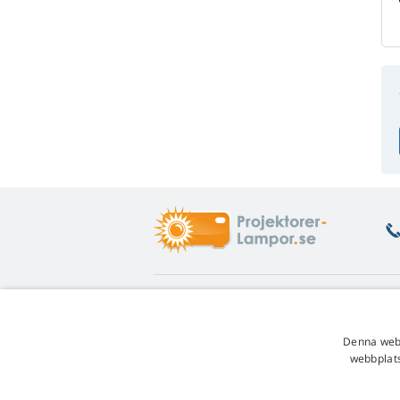
Vad är du intresserad av
O
Rådgivning
Re
Denna webb
Garanti på lampa
En
webbplats
Lojalitetsrabatt
Af
Instruktioner för lampbyte
Re