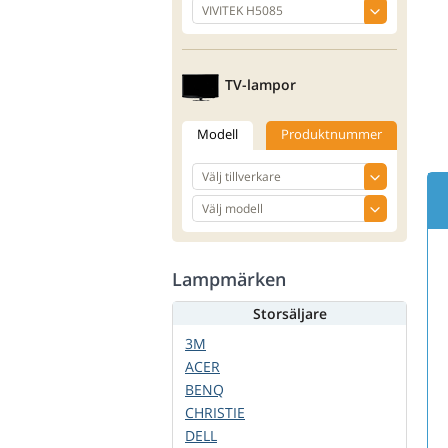
TV-lampor
Modell
Produktnummer
Lampmärken
Storsäljare
3M
ACER
BENQ
CHRISTIE
DELL