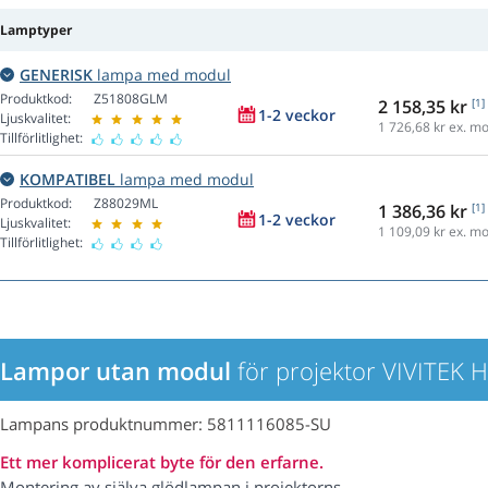
Lamptyper
GENERISK
lampa med modul
Produktkod:
Z51808GLM
2 158,35 kr
[1]
1-2 veckor
Ljuskvalitet:
1 726,68
kr ex. m
Tillförlitlighet:
KOMPATIBEL
lampa med modul
Produktkod:
Z88029ML
1 386,36 kr
[1]
1-2 veckor
Ljuskvalitet:
1 109,09
kr ex. m
Tillförlitlighet:
Lampor utan modul
för projektor VIVITEK 
Lampans produktnummer: 5811116085-SU
Ett mer komplicerat byte för den erfarne.
Montering av själva glödlampan i projektorns