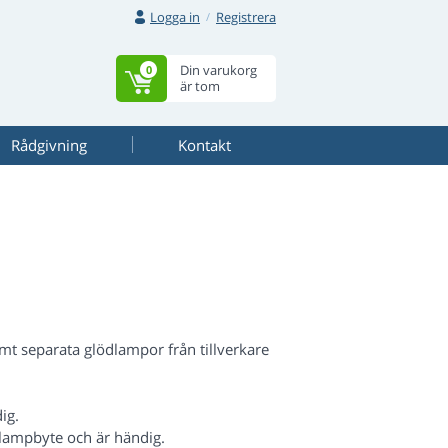
Logga in
Registrera
Din varukorg
0
är tom
Rådgivning
Kontakt
t separata glödlampor från tillverkare
ig.
lampbyte och är händig.