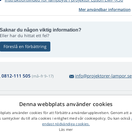
Mer användbar information
Saknar du någon viktig information?
Eller har du hittat ett fel?
Föreslå en förbättring
0812-111 505
info@projektorer-lampor.se
(må–fr 9–17)
m lampköp
Web Retail s.r.o.
Denna webbplats använder cookies
tur och reklamation
Kontakt
plats använder cookies för att förbättra användarupplevelsen. Genom att 
kel varureturnering
Behandling av personuppgifter
 samtycker du till alla cookies i enlighet med vår cookiepolicy. Du kan också
färsvillkor
endast nödvändiga cookies.
klamationsrätt
Läs mer