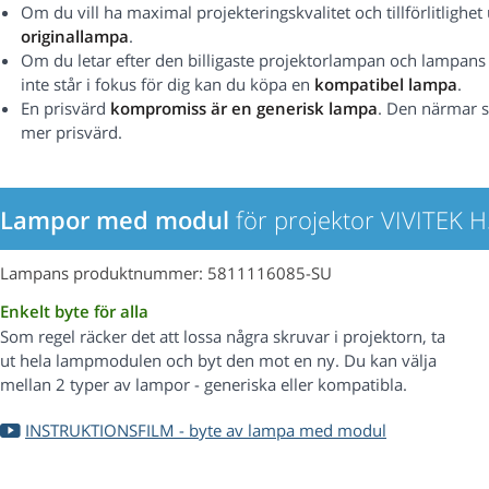
Om du vill ha maximal projekteringskvalitet och tillförlitlig
originallampa
.
Om du letar efter den billigaste projektorlampan och lampans pr
inte står i fokus för dig kan du köpa en
kompatibel lampa
.
En prisvärd
kompromiss är en generisk lampa
. Den närmar s
mer prisvärd.
Lampor med modul
för projektor VIVITEK 
Lampans produktnummer: 5811116085-SU
Enkelt byte för alla
Som regel räcker det att lossa några skruvar i projektorn, ta
ut hela lampmodulen och byt den mot en ny. Du kan välja
mellan 2 typer av lampor - generiska eller kompatibla.
INSTRUKTIONSFILM - byte av lampa med modul