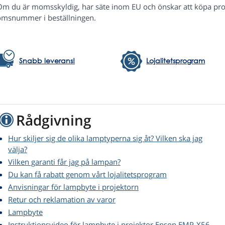
Om du är momsskyldig, har säte inom EU och önskar att köpa pr
msnummer i beställningen.
Snabb leverans!
Lojalitetsprogram
Rådgivning
Hur skiljer sig de olika lamptyperna sig åt? Vilken ska jag
välja?
Vilken garanti får jag på lampan?
Du kan få rabatt genom vårt lojalitetsprogram
Anvisningar för lampbyte i projektorn
Retur och reklamation av varor
Lampbyte
Instruktionsvideo för lampbyte i projektor Epson EMP-X56