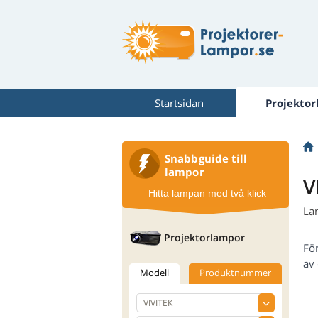
Startsidan
Projekto
Snabbguide till
lampor
V
Hitta lampan med två klick
La
Projektorlampor
Fö
av 
Modell
Produktnummer