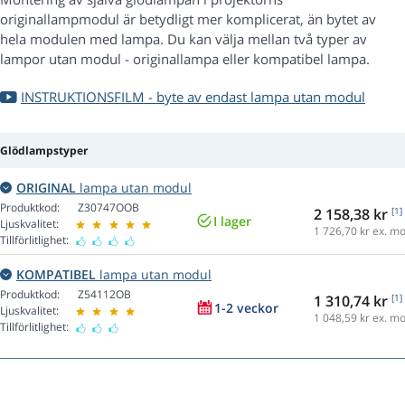
originallampmodul är betydligt mer komplicerat, än bytet av
hela modulen med lampa. Du kan välja mellan två typer av
lampor utan modul - originallampa eller kompatibel lampa.
INSTRUKTIONSFILM - byte av endast lampa utan modul
Glödlampstyper
ORIGINAL
lampa utan modul
Produktkod:
Z30747OOB
2 158,38 kr
[1]
I lager
Ljuskvalitet:
1 726,70
kr ex. m
Tillförlitlighet:
KOMPATIBEL
lampa utan modul
Produktkod:
Z54112OB
1 310,74 kr
[1]
1-2 veckor
Ljuskvalitet:
1 048,59
kr ex. m
Tillförlitlighet: