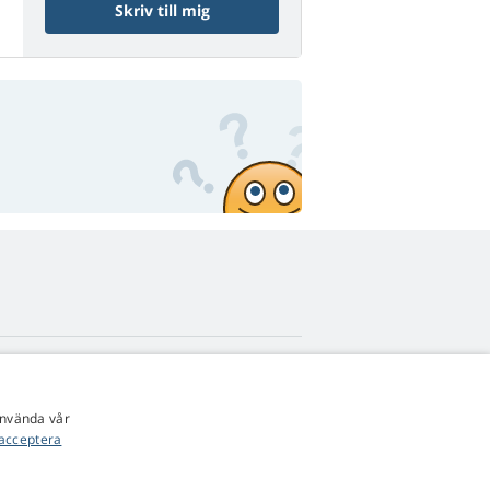
Skriv till mig
4,9
stjärnor
använda vår
545 recensioner
Google
acceptera