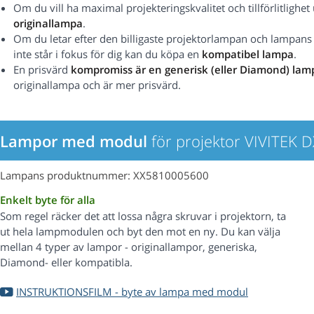
Om du vill ha maximal projekteringskvalitet och tillförlitlig
originallampa
.
Om du letar efter den billigaste projektorlampan och lampans pr
inte står i fokus för dig kan du köpa en
kompatibel lampa
.
En prisvärd
kompromiss är en generisk (eller Diamond) lam
originallampa och är mer prisvärd.
Lampor med modul
för projektor VIVITEK 
Lampans produktnummer: XX5810005600
Enkelt byte för alla
Som regel räcker det att lossa några skruvar i projektorn, ta
ut hela lampmodulen och byt den mot en ny. Du kan välja
mellan 4 typer av lampor - originallampor, generiska,
Diamond- eller kompatibla.
INSTRUKTIONSFILM - byte av lampa med modul