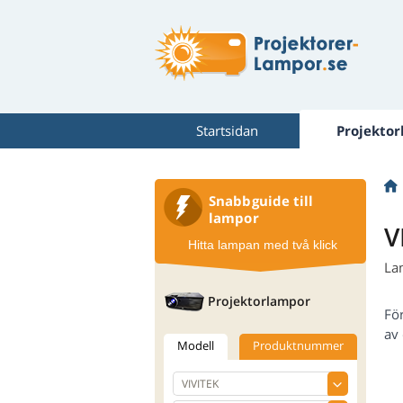
Startsidan
Projekto
Snabbguide till
lampor
V
Hitta lampan med två klick
La
Projektorlampor
Fö
av 
Modell
Produktnummer