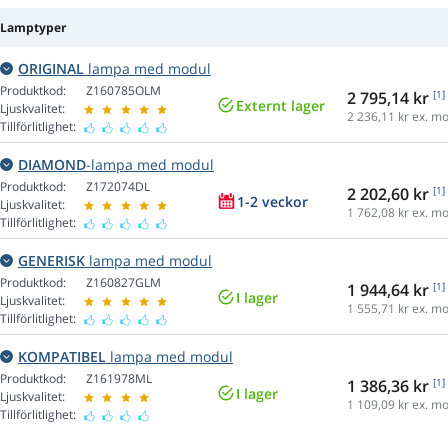
Lamptyper
ORIGINAL
lampa med modul
Produktkod:
Z160785OLM
2 795,14 kr
[1]
Externt lager
Ljuskvalitet:
2 236,11
kr ex. m
Tillförlitlighet:
DIAMOND
-lampa med modul
Produktkod:
Z172074DL
2 202,60 kr
[1]
1-2 veckor
Ljuskvalitet:
1 762,08
kr ex. m
Tillförlitlighet:
GENERISK
lampa med modul
Produktkod:
Z160827GLM
1 944,64 kr
[1]
I lager
Ljuskvalitet:
1 555,71
kr ex. m
Tillförlitlighet:
KOMPATIBEL
lampa med modul
Produktkod:
Z161978ML
1 386,36 kr
[1]
I lager
Ljuskvalitet:
1 109,09
kr ex. m
Tillförlitlighet: