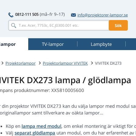
(må–fr 9–17)
0812-111 505
info@projektorer-lampor.se
Sök
rlampor
TV-lampor
Lampbyte
Projektorlampor
Projektorlampor VIVITEK
VIVITEK DX273
IVITEK DX273 lampa / glödlampa
mpans produktnummer: XX5810005600
r din projektor VIVITEK DX273 kan du välja lampor med modul sam
originallampor samt tillverkare av oäkta lampor...
Köp en
lampa med modul
, om enkel montering är viktigt för d
Välj
separat glödlampa
utan modul, om du har erfarenhet av 