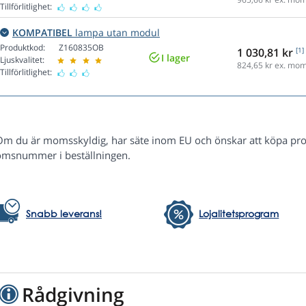
Tillförlitlighet:
KOMPATIBEL
lampa utan modul
Produktkod:
Z160835OB
1 030,81 kr
[1]
I lager
Ljuskvalitet:
824,65
kr ex. mo
Tillförlitlighet:
Om du är momsskyldig, har säte inom EU och önskar att köpa pr
msnummer i beställningen.
Snabb leverans!
Lojalitetsprogram
Rådgivning