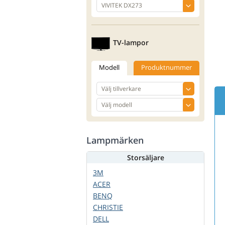
TV-lampor
Modell
Produktnummer
Lampmärken
Storsäljare
3M
ACER
BENQ
CHRISTIE
DELL