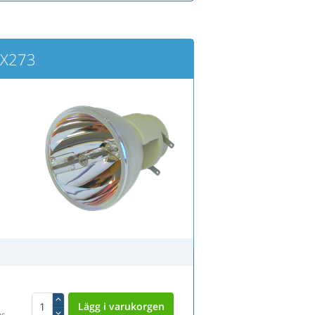
DX273
ms