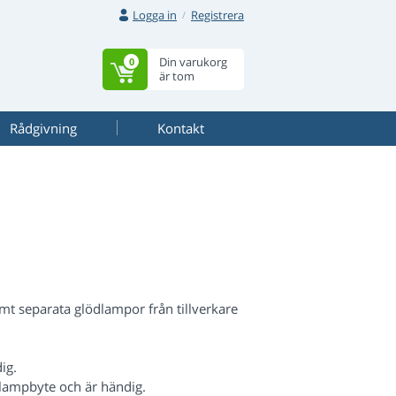
Logga in
Registrera
Din varukorg
0
är tom
Rådgivning
Kontakt
t separata glödlampor från tillverkare
ig.
lampbyte och är händig.