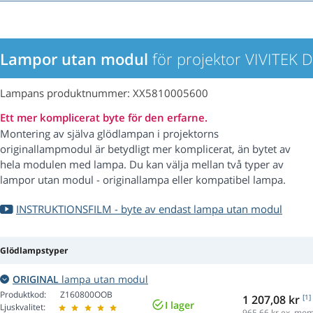
Lampor utan modul
för projektor VIVITEK 
Lampans produktnummer: XX5810005600
Ett mer komplicerat byte för den erfarne.
Montering av själva glödlampan i projektorns
originallampmodul är betydligt mer komplicerat, än bytet av
hela modulen med lampa. Du kan välja mellan två typer av
lampor utan modul - originallampa eller kompatibel lampa.
INSTRUKTIONSFILM - byte av endast lampa utan modul
Glödlampstyper
ORIGINAL
lampa utan modul
Produktkod:
Z160800OOB
1 207,08 kr
[1]
I lager
Ljuskvalitet:
965,66
kr ex. mo