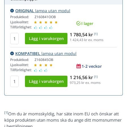
ORIGINAL
lampa utan modul
Produktkod:
Z160841OOB
Ljuskvalitet:
I lager
Tillförlitlighet:
1 780,54 kr
[1]
1 424,43
kr ex. moms
KOMPATIBEL
lampa utan modul
Produktkod:
Z160845OB
Ljuskvalitet:
1-2 veckor
Tillförlitlighet:
1 216,56 kr
[1]
973,25
kr ex. moms
[1]
Om du är momsskyldig, har säte inom EU och önskar att
köpa produkten utan moms ska du ange ditt momsnummer
i beställningen.