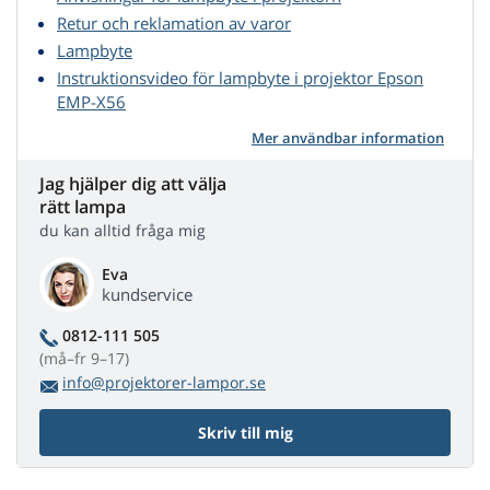
Retur och reklamation av varor
Lampbyte
Instruktionsvideo för lampbyte i projektor Epson
EMP-X56
Mer användbar information
Jag hjälper dig att välja
rätt lampa
du kan alltid fråga mig
Eva
kundservice
0812-111 505
(må–fr 9–17)
info@projektorer-lampor.se
Skriv till mig