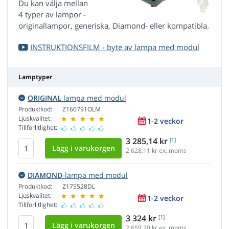
Du kan välja mellan
4 typer av lampor -
originallampor, generiska, Diamond- eller kompatibla.
INSTRUKTIONSFILM - byte av lampa med modul
Lamptyper
ORIGINAL
lampa med modul
Produktkod:
Z160791OLM
Ljuskvalitet:
1-2 veckor
Tillförlitlighet:
3 285,14 kr
[1]
2 628,11
kr ex. moms
DIAMOND
-lampa med modul
Produktkod:
Z175528DL
Ljuskvalitet:
1-2 veckor
Tillförlitlighet:
3 324 kr
[1]
2 659,20
kr ex. moms