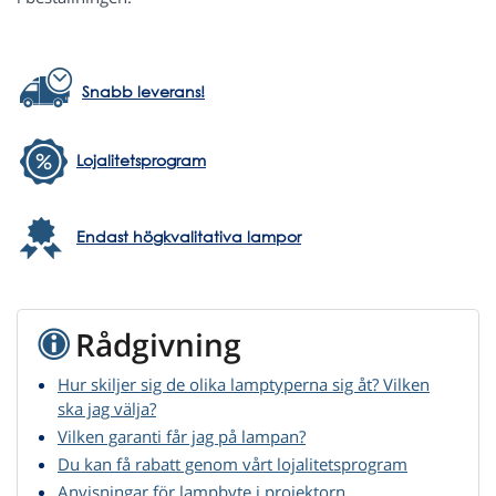
Snabb leverans!
Lojalitetsprogram
Endast högkvalitativa lampor
Rådgivning
Hur skiljer sig de olika lamptyperna sig åt? Vilken
ska jag välja?
Vilken garanti får jag på lampan?
Du kan få rabatt genom vårt lojalitetsprogram
Anvisningar för lampbyte i projektorn