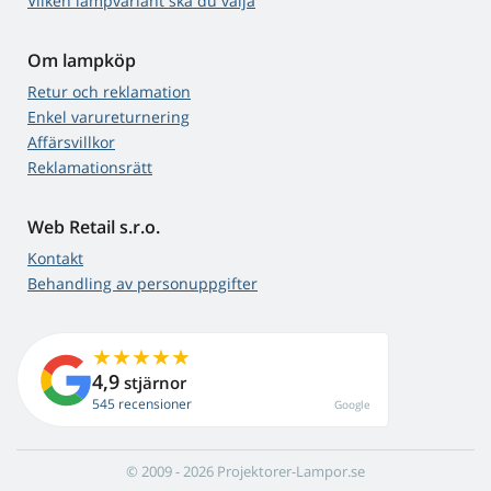
Vilken lampvariant ska du välja
Om lampköp
Retur och reklamation
Enkel varureturnering
Affärsvillkor
Reklamationsrätt
Web Retail s.r.o.
Kontakt
Behandling av personuppgifter
4,9
stjärnor
545 recensioner
Google
© 2009 - 2026 Projektorer-Lampor.se