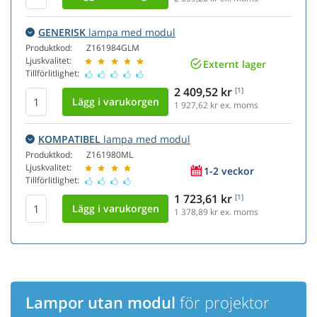
GENERISK
lampa med modul
Produktkod:
Z161984GLM
Ljuskvalitet:
Externt lager
Tillförlitlighet:
2 409,52 kr
[1]
1 927,62
kr ex. moms
KOMPATIBEL
lampa med modul
Produktkod:
Z161980ML
Ljuskvalitet:
1-2 veckor
Tillförlitlighet:
1 723,61 kr
[1]
1 378,89
kr ex. moms
Lampor utan modul
för projektor