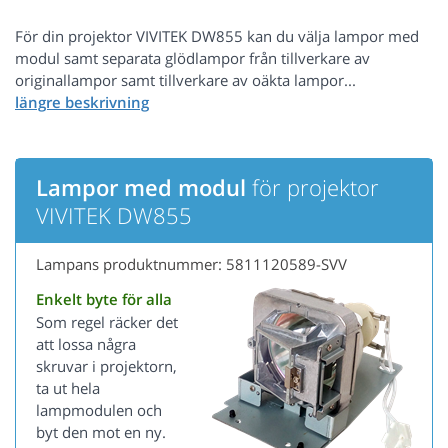
För din projektor VIVITEK DW855 kan du välja lampor med
modul samt separata glödlampor från tillverkare av
originallampor samt tillverkare av oäkta lampor...
Lampor med modul
för projektor
VIVITEK DW855
Lampans produktnummer: 5811120589-SVV
Enkelt byte för alla
Som regel räcker det
att lossa några
skruvar i projektorn,
ta ut hela
lampmodulen och
byt den mot en ny.