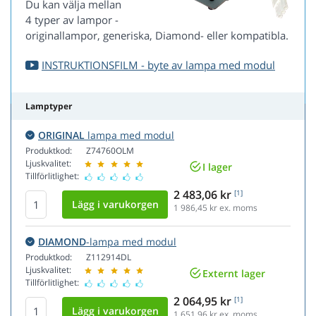
Du kan välja mellan
4 typer av lampor -
originallampor, generiska, Diamond- eller kompatibla.
INSTRUKTIONSFILM - byte av lampa med modul
Lamptyper
ORIGINAL
lampa med modul
Produktkod:
Z74760OLM
Ljuskvalitet:
I lager
Tillförlitlighet:
2 483,06 kr
[1]
1 986,45
kr ex. moms
DIAMOND
-lampa med modul
Produktkod:
Z112914DL
Ljuskvalitet:
Externt lager
Tillförlitlighet:
2 064,95 kr
[1]
1 651,96
kr ex. moms