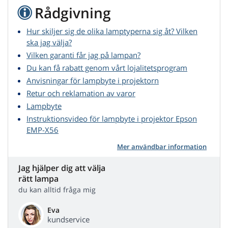
Rådgivning
Hur skiljer sig de olika lamptyperna sig åt? Vilken
ska jag välja?
Vilken garanti får jag på lampan?
Du kan få rabatt genom vårt lojalitetsprogram
Anvisningar för lampbyte i projektorn
Retur och reklamation av varor
Lampbyte
Instruktionsvideo för lampbyte i projektor Epson
EMP-X56
Mer användbar information
Jag hjälper dig att välja
rätt lampa
du kan alltid fråga mig
Eva
kundservice