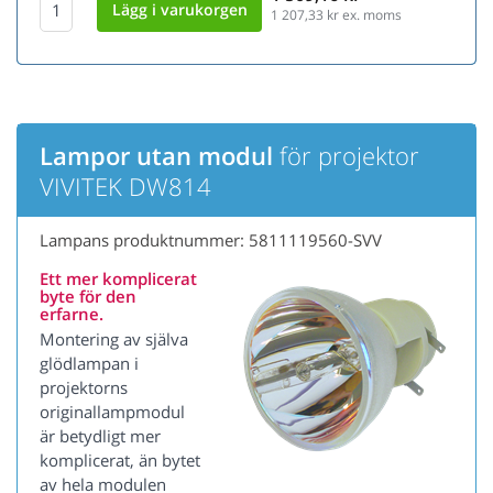
1 207,33
kr ex. moms
Lampor utan modul
för projektor
VIVITEK DW814
Lampans produktnummer: 5811119560-SVV
Ett mer komplicerat
byte för den
erfarne.
Montering av själva
glödlampan i
projektorns
originallampmodul
är betydligt mer
komplicerat, än bytet
av hela modulen