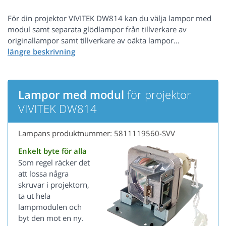
För din projektor VIVITEK DW814 kan du välja lampor med
modul samt separata glödlampor från tillverkare av
originallampor samt tillverkare av oäkta lampor...
Lampor med modul
för projektor
VIVITEK DW814
Lampans produktnummer: 5811119560-SVV
Enkelt byte för alla
Som regel räcker det
att lossa några
skruvar i projektorn,
ta ut hela
lampmodulen och
byt den mot en ny.