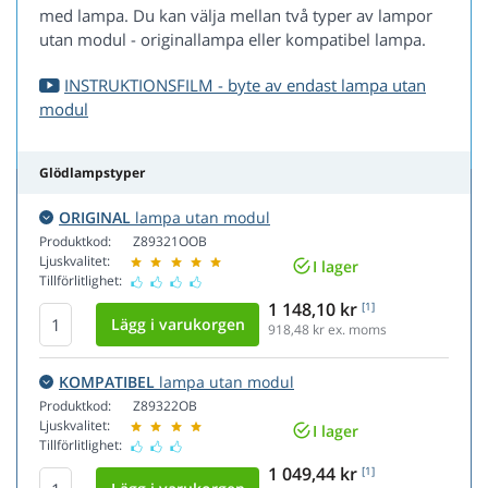
med lampa. Du kan välja mellan två typer av lampor
utan modul - originallampa eller kompatibel lampa.
INSTRUKTIONSFILM - byte av endast lampa utan
modul
Glödlampstyper
ORIGINAL
lampa utan modul
Produktkod:
Z89321OOB
Ljuskvalitet:
I lager
Tillförlitlighet:
1 148,10 kr
[1]
918,48
kr ex. moms
KOMPATIBEL
lampa utan modul
Produktkod:
Z89322OB
Ljuskvalitet:
I lager
Tillförlitlighet:
1 049,44 kr
[1]