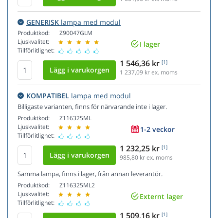
GENERISK
lampa med modul
Produktkod:
Z90047GLM
Ljuskvalitet:
I lager
Tillförlitlighet:
1 546,36 kr
[1]
1 237,09
kr ex. moms
KOMPATIBEL
lampa med modul
Billigaste varianten, finns för närvarande inte i lager.
Produktkod:
Z116325ML
Ljuskvalitet:
1-2 veckor
Tillförlitlighet:
1 232,25 kr
[1]
985,80
kr ex. moms
Samma lampa, finns i lager, från annan leverantör.
Produktkod:
Z116325ML2
Ljuskvalitet:
Externt lager
Tillförlitlighet:
1 509,16 kr
[1]