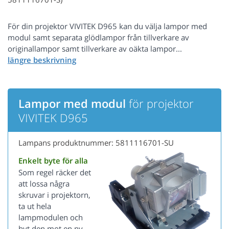
För din projektor VIVITEK D965 kan du välja lampor med
modul samt separata glödlampor från tillverkare av
originallampor samt tillverkare av oäkta lampor...
Lampor med modul
för projektor
VIVITEK D965
Lampans produktnummer: 5811116701-SU
Enkelt byte för alla
Som regel räcker det
att lossa några
skruvar i projektorn,
ta ut hela
lampmodulen och
byt den mot en ny.