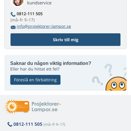
kundservice
0812-111 505
(må–fr 9–17)
info@projektorer-lampor.se
Skriv till mig
Saknar du någon viktig information?
Eller har du hittat ett fel?
Föreslå en förbättring
0812-111 505
(må–fr 9–17)