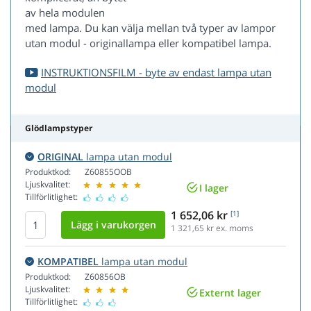
av hela modulen
med lampa. Du kan välja mellan två typer av lampor
utan modul - originallampa eller kompatibel lampa.
INSTRUKTIONSFILM - byte av endast lampa utan
modul
Glödlampstyper
ORIGINAL
lampa utan modul
Produktkod:
Z60855OOB
Ljuskvalitet:
I lager
Tillförlitlighet:
1 652,06 kr
[1]
1 321,65
kr ex. moms
KOMPATIBEL
lampa utan modul
Produktkod:
Z60856OB
Ljuskvalitet:
Externt lager
Tillförlitlighet: