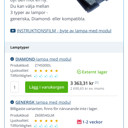
Du kan välja mellan
3 typer av lampor -
generiska, Diamond- eller kompatibla.
INSTRUKTIONSFILM - byte av lampa med modul
Lamptyper
DIAMOND
-lampa med modul
Produktkod:
Z74500DL
Ljuskvalitet:
Externt lager
Tillförlitlighet:
3 363,31 kr
[1]
2 690,65
kr ex. moms
GENERISK
lampa med modul
Billigaste varianten, finns för närvarande inte i lager.
Produktkod:
Z60854GLM
Ljuskvalitet:
1-2 veckor
Tillförlitlighet: