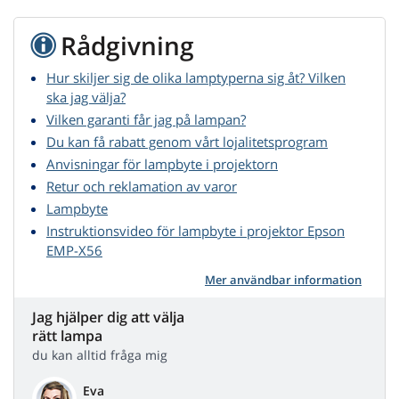
Rådgivning
Hur skiljer sig de olika lamptyperna sig åt? Vilken
ska jag välja?
Vilken garanti får jag på lampan?
Du kan få rabatt genom vårt lojalitetsprogram
Anvisningar för lampbyte i projektorn
Retur och reklamation av varor
Lampbyte
Instruktionsvideo för lampbyte i projektor Epson
EMP-X56
Mer användbar information
Jag hjälper dig att välja
rätt lampa
du kan alltid fråga mig
Eva