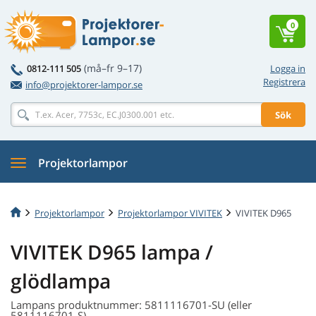
0
(må–fr 9–17)
0812-111 505
Logga in
Registrera
info@projektorer-lampor.se
Sök
Projektorlampor
Projektorlampor
Projektorlampor VIVITEK
VIVITEK D965
VIVITEK D965 lampa /
glödlampa
Lampans produktnummer: 5811116701-SU (eller
5811116701-S)