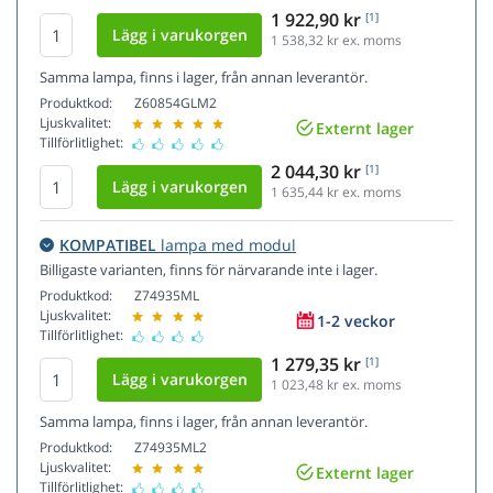
1 922,90 kr
[1]
1 538,32
kr ex. moms
Samma lampa, finns i lager, från annan leverantör.
Produktkod:
Z60854GLM2
Ljuskvalitet:
Externt lager
Tillförlitlighet:
2 044,30 kr
[1]
1 635,44
kr ex. moms
KOMPATIBEL
lampa med modul
Billigaste varianten, finns för närvarande inte i lager.
Produktkod:
Z74935ML
Ljuskvalitet:
1-2 veckor
Tillförlitlighet:
1 279,35 kr
[1]
1 023,48
kr ex. moms
Samma lampa, finns i lager, från annan leverantör.
Produktkod:
Z74935ML2
Ljuskvalitet:
Externt lager
Tillförlitlighet: