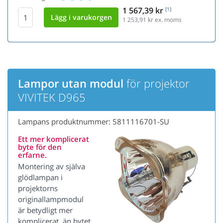
1 567,39 kr
[1]
1 253,91
kr ex. moms
Lampor utan modul
för projektor
VIVITEK D965
Lampans produktnummer: 5811116701-SU
Ett mer komplicerat
byte för den
erfarne.
Montering av själva
glödlampan i
projektorns
originallampmodul
är betydligt mer
komplicerat, än bytet