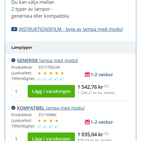
Du kan välja mellan
2 typer av lampor -
generiska eller kompatibla.
INSTRUKTIONSFILM - byte av lampa med modul
Lamptyper
GENERISK
lampa med modul
Produktkod:
Z51770GLM
Ljuskvalitet:
1-2 veckor
Tillförlitlighet:
1 542,76 kr
[1]
1 234,21
kr ex. moms
KOMPATIBEL
lampa med modul
Produktkod:
Z51769ML
Ljuskvalitet:
1-2 veckor
Tillförlitlighet:
1 035,04 kr
[1]
828,03
kr ex. moms