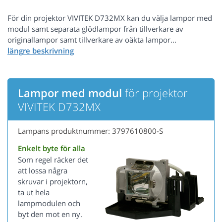
För din projektor VIVITEK D732MX kan du välja lampor med
modul samt separata glödlampor från tillverkare av
originallampor samt tillverkare av oäkta lampor...
Lampor med modul
för projektor
VIVITEK D732MX
Lampans produktnummer: 3797610800-S
Enkelt byte för alla
Som regel räcker det
att lossa några
skruvar i projektorn,
ta ut hela
lampmodulen och
byt den mot en ny.