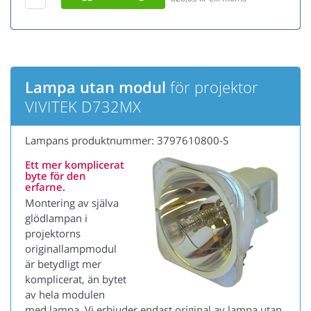
Lampa utan modul
för projektor
VIVITEK D732MX
Lampans produktnummer: 3797610800-S
Ett mer komplicerat
byte för den
erfarne.
Montering av själva
glödlampan i
projektorns
originallampmodul
är betydligt mer
komplicerat, än bytet
av hela modulen
med lampa. Vi erbjuder endast original av lampa utan