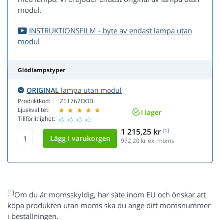
modul.
INSTRUKTIONSFILM - byte av endast lampa utan
modul
Glödlampstyper
ORIGINAL
lampa utan modul
Produktkod:
Z51767OOB
Ljuskvalitet:
I lager
Tillförlitlighet:
1 215,25 kr
[1]
972,20
kr ex. moms
[1]
Om du är momsskyldig, har säte inom EU och önskar att
köpa produkten utan moms ska du ange ditt momsnummer
i beställningen.