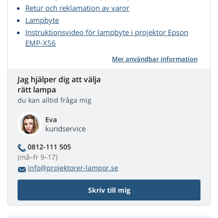
Retur och reklamation av varor
Lampbyte
Instruktionsvideo för lampbyte i projektor Epson
EMP-X56
Mer användbar information
Jag hjälper dig att välja
rätt lampa
du kan alltid fråga mig
Eva
kundservice
0812-111 505
(må–fr 9–17)
info@projektorer-lampor.se
Skriv till mig