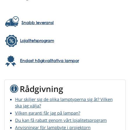
Snabb leverans!
Lojalitetsprogram
Endast högkvalitativa lampor
Rådgivning
Hur skiljer sig de olika lamptyperna sig åt? Vilken
ska jag välja?
Vilken garanti får jag på lampan?
Du kan få rabatt genom vårt lojalitetsprogram
Anvisningar för lampbyte i projektorn