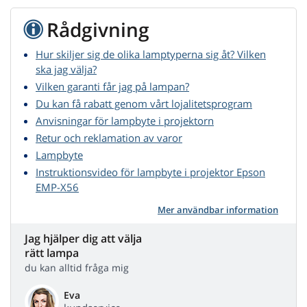
Rådgivning
Hur skiljer sig de olika lamptyperna sig åt? Vilken
ska jag välja?
Vilken garanti får jag på lampan?
Du kan få rabatt genom vårt lojalitetsprogram
Anvisningar för lampbyte i projektorn
Retur och reklamation av varor
Lampbyte
Instruktionsvideo för lampbyte i projektor Epson
EMP-X56
Mer användbar information
Jag hjälper dig att välja
rätt lampa
du kan alltid fråga mig
Eva