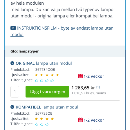
av hela modulen
med lampa. Du kan välja mellan två typer av lampor
utan modul - originallampa eller kompatibel lampa.
INSTRUKTIONSFILM - byte av endast lampa utan
modul
Glödlampstyper
ORIGINAL
lampa utan modul
Produktkod:
Z67734OOB
Ljuskvalitet:
1-2 veckor
Tillförlitlighet:
1 263,65 kr
[1]
1 010,92
kr ex. moms
KOMPATIBEL
lampa utan modul
Produktkod:
Z67735OB
Ljuskvalitet:
1-2 veckor
Tillförlitlighet: