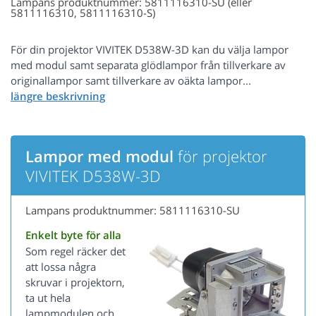
Lampans produktnummer: 5811116310-SU (eller
5811116310, 5811116310-S)
För din projektor VIVITEK D538W-3D kan du välja lampor
med modul samt separata glödlampor från tillverkare av
originallampor samt tillverkare av oäkta lampor...
Lampor med modul
för projektor
VIVITEK D538W-3D
Lampans produktnummer: 5811116310-SU
Enkelt byte för alla
Som regel räcker det
att lossa några
skruvar i projektorn,
ta ut hela
lampmodulen och