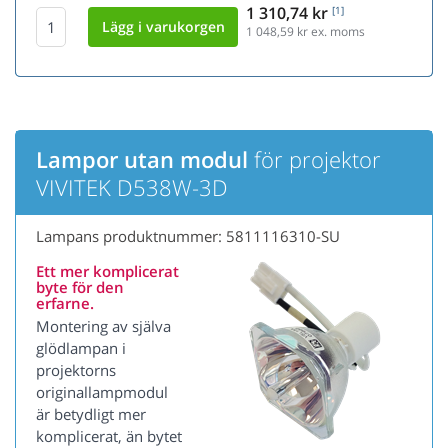
1 310,74 kr
[1]
1 048,59
kr ex. moms
Lampor utan modul
för projektor
VIVITEK D538W-3D
Lampans produktnummer: 5811116310-SU
Ett mer komplicerat
byte för den
erfarne.
Montering av själva
glödlampan i
projektorns
originallampmodul
är betydligt mer
komplicerat, än bytet