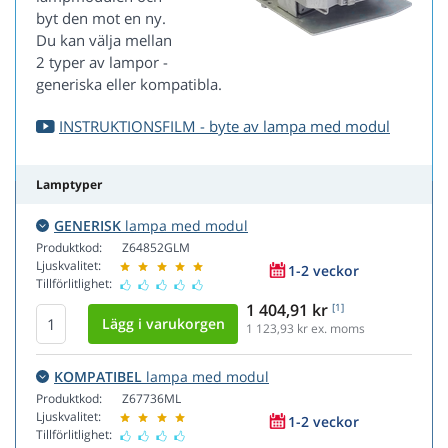
byt den mot en ny.
Du kan välja mellan
2 typer av lampor -
generiska eller kompatibla.
INSTRUKTIONSFILM - byte av lampa med modul
Lamptyper
GENERISK
lampa med modul
Produktkod:
Z64852GLM
Ljuskvalitet:
1-2 veckor
Tillförlitlighet:
1 404,91 kr
[1]
1 123,93
kr ex. moms
KOMPATIBEL
lampa med modul
Produktkod:
Z67736ML
Ljuskvalitet:
1-2 veckor
Tillförlitlighet: