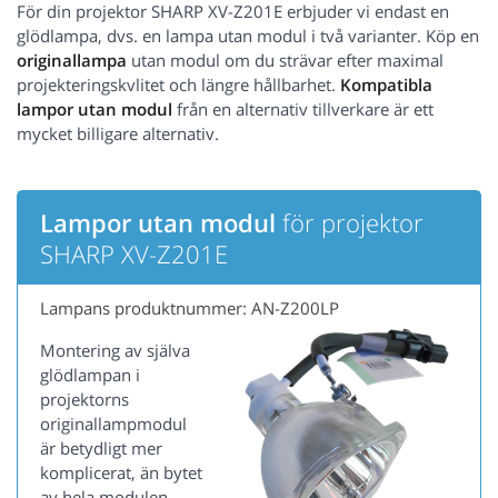
För din projektor SHARP XV-Z201E erbjuder vi endast en
glödlampa, dvs. en lampa utan modul i två varianter. Köp en
originallampa
utan modul om du strävar efter maximal
projekteringskvlitet och längre hållbarhet.
Kompatibla
lampor utan modul
från en alternativ tillverkare är ett
mycket billigare alternativ.
Lampor utan modul
för projektor
SHARP XV-Z201E
Lampans produktnummer: AN-Z200LP
Montering av själva
glödlampan i
projektorns
originallampmodul
är betydligt mer
komplicerat, än bytet
av hela modulen