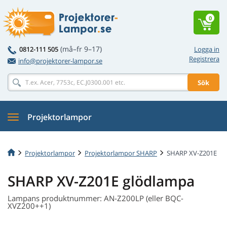
0
(må–fr 9–17)
0812-111 505
Logga in
Registrera
info@projektorer-lampor.se
Sök
Projektorlampor
Projektorlampor
Projektorlampor SHARP
SHARP XV-Z201E
SHARP XV-Z201E glödlampa
Lampans produktnummer: AN-Z200LP (eller BQC-
XVZ200++1)