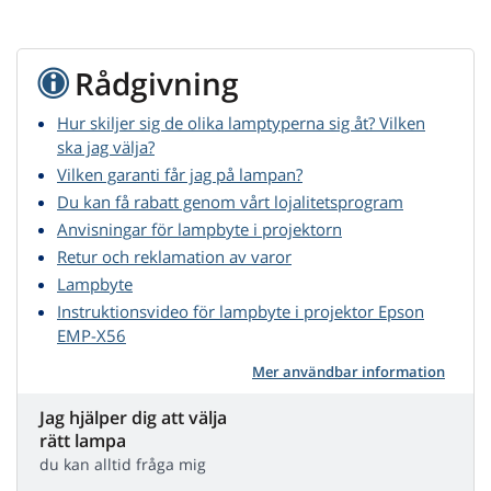
Rådgivning
Hur skiljer sig de olika lamptyperna sig åt? Vilken
ska jag välja?
Vilken garanti får jag på lampan?
Du kan få rabatt genom vårt lojalitetsprogram
Anvisningar för lampbyte i projektorn
Retur och reklamation av varor
Lampbyte
Instruktionsvideo för lampbyte i projektor Epson
EMP-X56
Mer användbar information
Jag hjälper dig att välja
rätt lampa
du kan alltid fråga mig