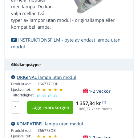
med lampa. Du kan
välja mellan två
typer av lampor utan modul - originallampa eller
kompatibel lampa.
INSTRUKTIONSFILM - byte av endast lampa utan
modul
Glödlampstyper
ORIGINAL
lampa utan modul
Produktkod:
Z66777OOB
Ljuskvalitet:
1-2 veckor
Tillförlitlighet:
1 357,84 kr
[1]
1 086,27
kr ex. moms
KOMPATIBEL
lampa utan modul
Produktkod:
Z66778OB
Ljuskvalitet:
1-2 veckor