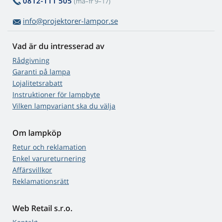
0812-111 505
(må–fr 9–17)
info@projektorer-lampor.se
Vad är du intresserad av
Rådgivning
Garanti på lampa
Lojalitetsrabatt
Instruktioner för lampbyte
Vilken lampvariant ska du välja
Om lampköp
Retur och reklamation
Enkel varureturnering
Affärsvillkor
Reklamationsrätt
Web Retail s.r.o.