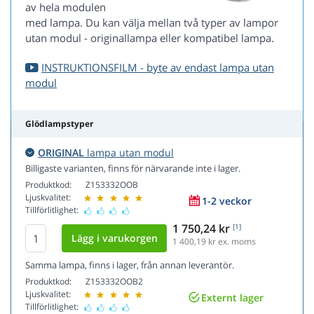
av hela modulen
med lampa. Du kan välja mellan två typer av lampor
utan modul - originallampa eller kompatibel lampa.
INSTRUKTIONSFILM - byte av endast lampa utan
modul
Glödlampstyper
ORIGINAL
lampa utan modul
Billigaste varianten, finns för närvarande inte i lager.
Produktkod:
Z153332OOB
Ljuskvalitet:
1-2 veckor
Tillförlitlighet:
1 750,24 kr
[1]
1 400,19
kr ex. moms
Samma lampa, finns i lager, från annan leverantör.
Produktkod:
Z153332OOB2
Ljuskvalitet:
Externt lager
Tillförlitlighet: