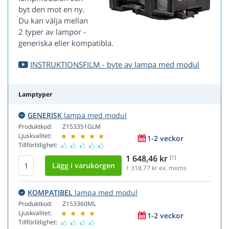
byt den mot en ny.
Du kan välja mellan
2 typer av lampor -
generiska eller kompatibla.
INSTRUKTIONSFILM - byte av lampa med modul
Lamptyper
GENERISK
lampa med modul
Produktkod:
Z153351GLM
Ljuskvalitet:
1-2 veckor
Tillförlitlighet:
1 648,46 kr
[1]
1 318,77
kr ex. moms
KOMPATIBEL
lampa med modul
Produktkod:
Z153360ML
Ljuskvalitet:
1-2 veckor
Tillförlitlighet: