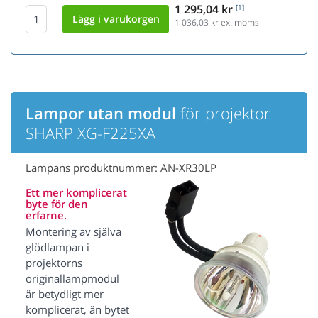
1 295,04 kr
[1]
1 036,03
kr ex. moms
Lampor utan modul
för projektor
SHARP XG-F225XA
Lampans produktnummer: AN-XR30LP
Ett mer komplicerat
byte för den
erfarne.
Montering av själva
glödlampan i
projektorns
originallampmodul
är betydligt mer
komplicerat, än bytet