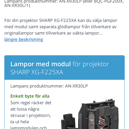
Lampans produktnummer: AN-XR30LP (eller BQC-PGF200X,
AN-XR30L/1)
För din projektor SHARP XG-F225XA kan du välja lampor
med modul samt separata glödlampor från tillverkare av
originallampor samt tillverkare av oäkta lampor...
Lampor med modul
för projektor
SHARP XG-F225XA
Lampans produktnummer: AN-XR30LP
Enkelt byte för alla
Som regel räcker det
att lossa några
skruvar i projektorn,
ta ut hela
lampmodulen och