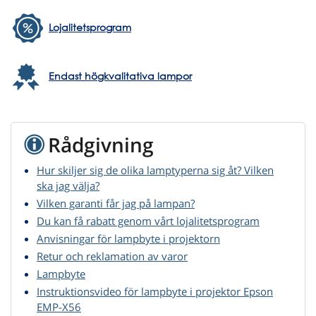
Lojalitetsprogram
Endast högkvalitativa lampor
Rådgivning
Hur skiljer sig de olika lamptyperna sig åt? Vilken
ska jag välja?
Vilken garanti får jag på lampan?
Du kan få rabatt genom vårt lojalitetsprogram
Anvisningar för lampbyte i projektorn
Retur och reklamation av varor
Lampbyte
Instruktionsvideo för lampbyte i projektor Epson
EMP-X56