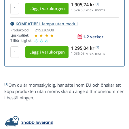
1 905,74 kr
[1]
1 524,59
kr ex. moms
KOMPATIBEL
lampa utan modul
Produktkod:
Z153369OB
Ljuskvalitet:
1-2 veckor
Tillförlitlighet:
1 295,04 kr
[1]
1 036,03
kr ex. moms
[1]
Om du är momsskyldig, har säte inom EU och önskar att
köpa produkten utan moms ska du ange ditt momsnummer
i beställningen.
Snabb leverans!