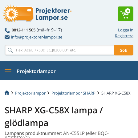
0
(må–fr 9–17)
0812-111 505
Logga in
Registrera
info@projektorer-lampor.se
Sök
Projektorlampor
Projektorlampor
Projektorlampor SHARP
SHARP XG-C58X
SHARP XG-C58X lampa /
glödlampa
Lampans produktnummer: AN-C55LP (eller BQC-
XGC55X//1)