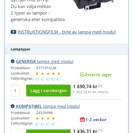
Du kan välja mellan
2 typer av lampor -
generiska eller kompatibla.
INSTRUKTIONSFILM - byte av lampa med modul
Lamptyper
GENERISK
lampa med modul
Produktkod:
Z37191GLM
Ljuskvalitet:
Externt lager
Tillförlitlighet:
1 690,74 kr
[1]
1 352,59
kr ex. moms
KOMPATIBEL
lampa med modul
Produktkod:
Z43269ML
Ljuskvalitet:
1-2 veckor
Tillförlitlighet:
1 436,31 kr
[1]