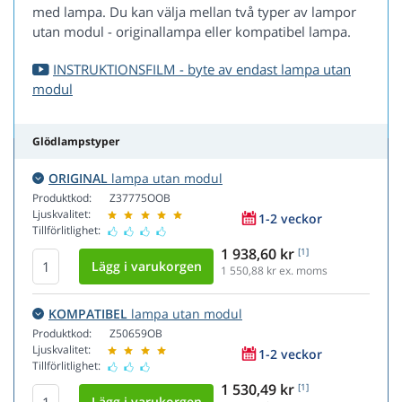
med lampa. Du kan välja mellan två typer av lampor
utan modul - originallampa eller kompatibel lampa.
INSTRUKTIONSFILM - byte av endast lampa utan
modul
Glödlampstyper
ORIGINAL
lampa utan modul
Produktkod:
Z37775OOB
Ljuskvalitet:
1-2 veckor
Tillförlitlighet:
1 938,60 kr
[1]
1 550,88
kr ex. moms
KOMPATIBEL
lampa utan modul
Produktkod:
Z50659OB
Ljuskvalitet:
1-2 veckor
Tillförlitlighet:
1 530,49 kr
[1]