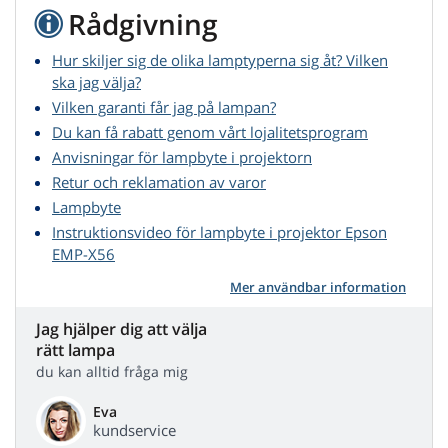
Rådgivning
Hur skiljer sig de olika lamptyperna sig åt? Vilken
ska jag välja?
Vilken garanti får jag på lampan?
Du kan få rabatt genom vårt lojalitetsprogram
Anvisningar för lampbyte i projektorn
Retur och reklamation av varor
Lampbyte
Instruktionsvideo för lampbyte i projektor Epson
EMP-X56
Mer användbar information
Jag hjälper dig att välja
rätt lampa
du kan alltid fråga mig
Eva
kundservice