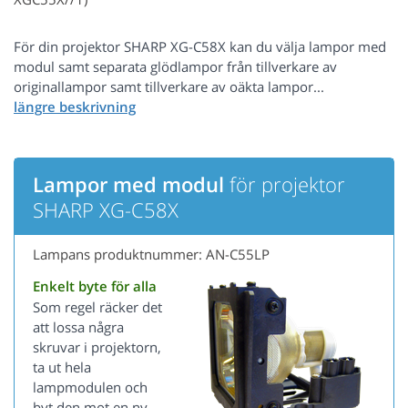
För din projektor SHARP XG-C58X kan du välja lampor med
modul samt separata glödlampor från tillverkare av
originallampor samt tillverkare av oäkta lampor...
Lampor med modul
för projektor
SHARP XG-C58X
Lampans produktnummer: AN-C55LP
Enkelt byte för alla
Som regel räcker det
att lossa några
skruvar i projektorn,
ta ut hela
lampmodulen och
byt den mot en ny.