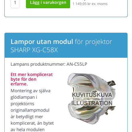
1 149,05
kr ex. moms
Lampor utan modul
för projektor
SHARP XG-C58X
Lampans produktnummer: AN-C55LP
Ett mer komplicerat
byte för den
erfarne.
Montering av själva
glödlampan i
projektorns
originallampmodul
är betydligt mer
komplicerat, än bytet
av hela modulen