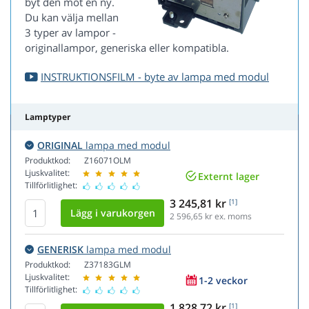
byt den mot en ny.
Du kan välja mellan
3 typer av lampor -
originallampor, generiska eller kompatibla.
INSTRUKTIONSFILM - byte av lampa med modul
Lamptyper
ORIGINAL
lampa med modul
Produktkod:
Z16071OLM
Ljuskvalitet:
Externt lager
Tillförlitlighet:
3 245,81 kr
[1]
2 596,65
kr ex. moms
GENERISK
lampa med modul
Produktkod:
Z37183GLM
Ljuskvalitet:
1-2 veckor
Tillförlitlighet:
1 828,72 kr
[1]