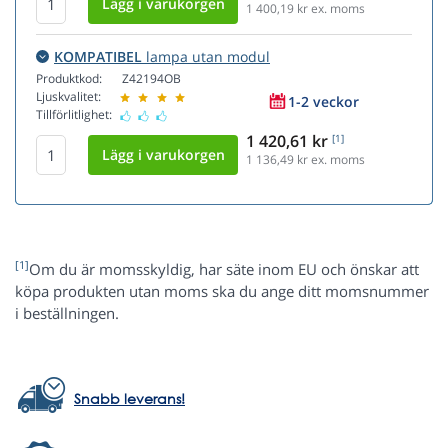
1 400,19
kr ex. moms
KOMPATIBEL
lampa utan modul
Produktkod:
Z42194OB
Ljuskvalitet:
1-2 veckor
Tillförlitlighet:
1 420,61 kr
[1]
1 136,49
kr ex. moms
[1]
Om du är momsskyldig, har säte inom EU och önskar att
köpa produkten utan moms ska du ange ditt momsnummer
i beställningen.
Snabb leverans!