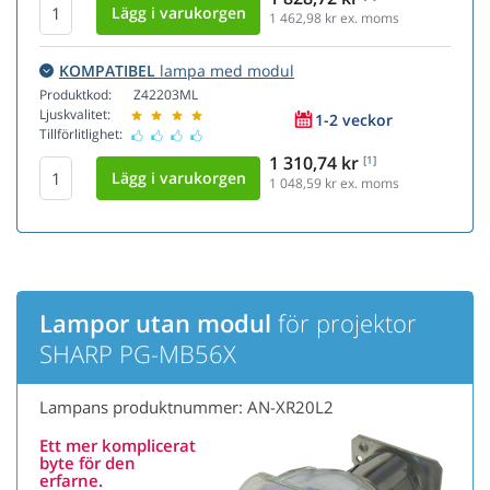
1 462,98
kr ex. moms
KOMPATIBEL
lampa med modul
Produktkod:
Z42203ML
Ljuskvalitet:
1-2 veckor
Tillförlitlighet:
1 310,74 kr
[1]
1 048,59
kr ex. moms
Lampor utan modul
för projektor
SHARP PG-MB56X
Lampans produktnummer: AN-XR20L2
Ett mer komplicerat
byte för den
erfarne.