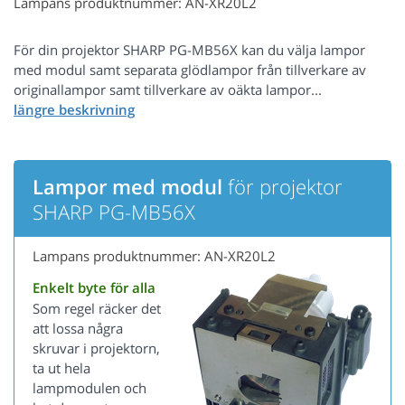
Lampans produktnummer: AN-XR20L2
För din projektor SHARP PG-MB56X kan du välja lampor
med modul samt separata glödlampor från tillverkare av
originallampor samt tillverkare av oäkta lampor...
Lampor med modul
för projektor
SHARP PG-MB56X
Lampans produktnummer: AN-XR20L2
Enkelt byte för alla
Som regel räcker det
att lossa några
skruvar i projektorn,
ta ut hela
lampmodulen och