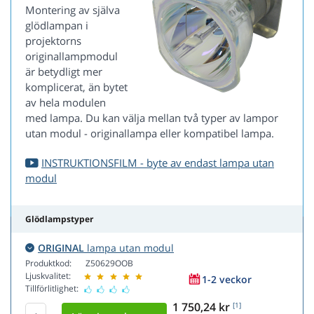
Montering av själva
glödlampan i
projektorns
originallampmodul
är betydligt mer
komplicerat, än bytet
av hela modulen
med lampa. Du kan välja mellan två typer av lampor
utan modul - originallampa eller kompatibel lampa.
INSTRUKTIONSFILM - byte av endast lampa utan
modul
Glödlampstyper
ORIGINAL
lampa utan modul
Produktkod:
Z50629OOB
Ljuskvalitet:
1-2 veckor
Tillförlitlighet:
1 750,24 kr
[1]