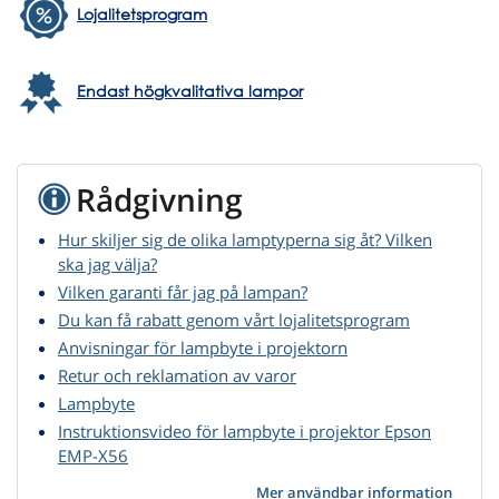
Lojalitetsprogram
Endast högkvalitativa lampor
Rådgivning
Hur skiljer sig de olika lamptyperna sig åt? Vilken
ska jag välja?
Vilken garanti får jag på lampan?
Du kan få rabatt genom vårt lojalitetsprogram
Anvisningar för lampbyte i projektorn
Retur och reklamation av varor
Lampbyte
Instruktionsvideo för lampbyte i projektor Epson
EMP-X56
Mer användbar information