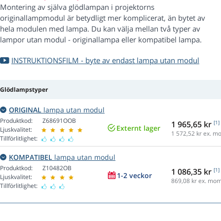
Montering av själva glödlampan i projektorns
originallampmodul är betydligt mer komplicerat, än bytet av
hela modulen med lampa. Du kan välja mellan två typer av
lampor utan modul - originallampa eller kompatibel lampa.
INSTRUKTIONSFILM - byte av endast lampa utan modul
Glödlampstyper
ORIGINAL
lampa utan modul
Produktkod:
Z68691OOB
1 965,65 kr
[1]
Externt lager
Ljuskvalitet:
1 572,52
kr ex. m
Tillförlitlighet:
KOMPATIBEL
lampa utan modul
Produktkod:
Z10482OB
1 086,35 kr
[1]
1-2 veckor
Ljuskvalitet:
869,08
kr ex. mo
Tillförlitlighet: