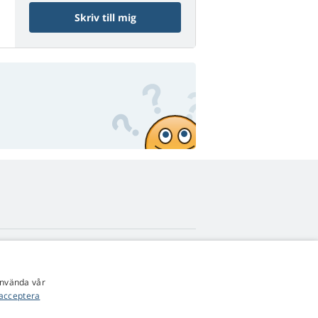
Skriv till mig
4,9
stjärnor
använda vår
545 recensioner
Google
acceptera