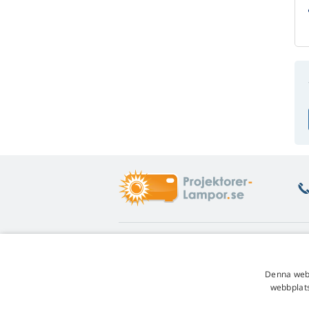
Vad är du intresserad av
O
Rådgivning
Re
Denna webb
Garanti på lampa
En
webbplats
Lojalitetsrabatt
Af