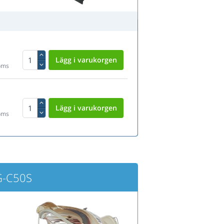
oms
oms
G-C50S