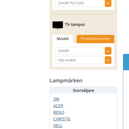
TV-lampor
Modell
Produktnummer
Lampmärken
Storsäljare
3M
ACER
BENQ
CHRISTIE
DELL