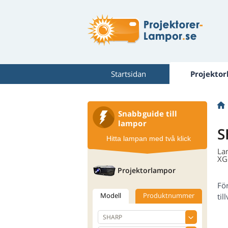
Startsidan
Projekto
Snabbguide till
lampor
S
Hitta lampan med två klick
La
XG
Projektorlampor
Fö
Modell
Produktnummer
til