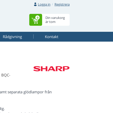
Logga in
Registrera
Din varukorg
0
är tom
Rådgivning
Kontakt
, BQC-
amt separata glödlampor från
ig.