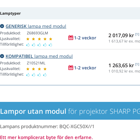
Lamptyper
GENERISK
lampa med modul
Produktkod:
Z68693GLM
2 017,09 kr
[1]
1-2 veckor
Ljuskvalitet:
1 613,67
kr ex. m
Tillförlitlighet:
KOMPATIBEL
lampa med modul
Produktkod:
Z10521ML
1 263,65 kr
[1]
1-2 veckor
Ljuskvalitet:
1 010,92
kr ex. m
Tillförlitlighet:
Lampor utan modul
för projektor SHARP P
Lampans produktnummer: BQC-XGC50X//1
Ett mer komplicerat byte för den erfarne.