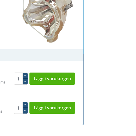
oms
ms