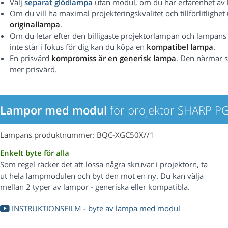
Välj
separat glödlampa
utan modul, om du har erfarenhet av 
Om du vill ha maximal projekteringskvalitet och tillförlitlig
originallampa
.
Om du letar efter den billigaste projektorlampan och lampans pr
inte står i fokus för dig kan du köpa en
kompatibel lampa
.
En prisvärd
kompromiss är en generisk lampa
. Den närmar s
mer prisvärd.
Lampor med modul
för projektor SHARP P
Lampans produktnummer: BQC-XGC50X//1
Enkelt byte för alla
Som regel räcker det att lossa några skruvar i projektorn, ta
ut hela lampmodulen och byt den mot en ny. Du kan välja
mellan 2 typer av lampor - generiska eller kompatibla.
INSTRUKTIONSFILM - byte av lampa med modul