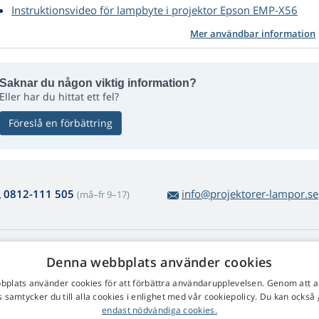
Instruktionsvideo för lampbyte i projektor Epson EMP-X56
Mer användbar information
Saknar du någon viktig information?
Eller har du hittat ett fel?
Föreslå en förbättring
0812-111 505
info@projektorer-lampor.se
(må–fr 9–17)
m lampköp
Web Retail s.r.o.
Denna webbplats använder cookies
tur och reklamation
Kontakt
plats använder cookies för att förbättra användarupplevelsen. Genom att 
kel varureturnering
Behandling av personuppgifter
 samtycker du till alla cookies i enlighet med vår cookiepolicy. Du kan också
färsvillkor
endast nödvändiga cookies.