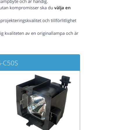
lampbyte och är händig.
het utan kompromisser ska du
välja en
ojekteringskvalitet och tillförlitlighet
ig kvaliteten av en originallampa och är
G-C50S