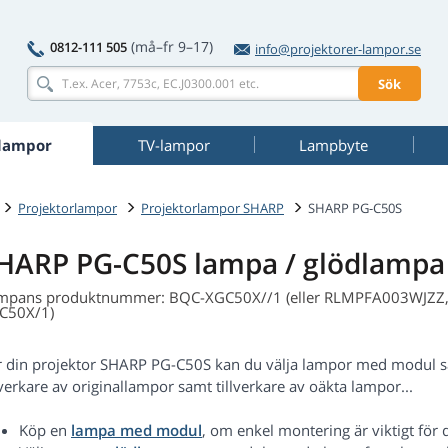
(må–fr 9–17)
0812-111 505
info@projektorer-lampor.se
Sök
rlampor
TV-lampor
Lampbyte
Projektorlampor
Projektorlampor SHARP
SHARP PG-C50S
HARP PG-C50S lampa / glödlampa
mpans produktnummer: BQC-XGC50X//1 (eller RLMPFA003WJZZ
C50X/1)
r din projektor SHARP PG-C50S kan du välja lampor med modul s
lverkare av originallampor samt tillverkare av oäkta lampor...
Köp en
lampa med modul
, om enkel montering är viktigt för d