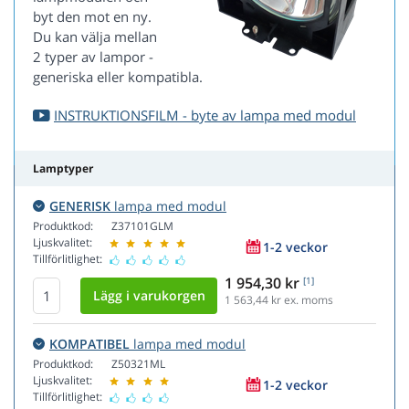
byt den mot en ny.
Du kan välja mellan
2 typer av lampor -
generiska eller kompatibla.
INSTRUKTIONSFILM - byte av lampa med modul
Lamptyper
GENERISK
lampa med modul
Produktkod:
Z37101GLM
Ljuskvalitet:
1-2 veckor
Tillförlitlighet:
1 954,30 kr
[1]
1 563,44
kr ex. moms
KOMPATIBEL
lampa med modul
Produktkod:
Z50321ML
Ljuskvalitet:
1-2 veckor
Tillförlitlighet: