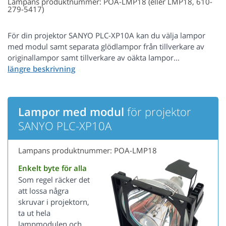
Lampans produktnummer: POA-LMP18 (eller LMP18, 610-
279-5417)
För din projektor SANYO PLC-XP10A kan du välja lampor
med modul samt separata glödlampor från tillverkare av
originallampor samt tillverkare av oäkta lampor...
Lampor med modul
för projektor
SANYO PLC-XP10A
Lampans produktnummer: POA-LMP18
Enkelt byte för alla
Som regel räcker det
att lossa några
skruvar i projektorn,
ta ut hela
lampmodulen och