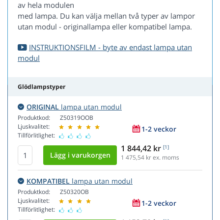
av hela modulen
med lampa. Du kan välja mellan två typer av lampor
utan modul - originallampa eller kompatibel lampa.
INSTRUKTIONSFILM - byte av endast lampa utan
modul
Glödlampstyper
ORIGINAL
lampa utan modul
Produktkod:
Z50319OOB
Ljuskvalitet:
1-2 veckor
Tillförlitlighet:
1 844,42 kr
[1]
1 475,54
kr ex. moms
KOMPATIBEL
lampa utan modul
Produktkod:
Z50320OB
Ljuskvalitet:
1-2 veckor
Tillförlitlighet: