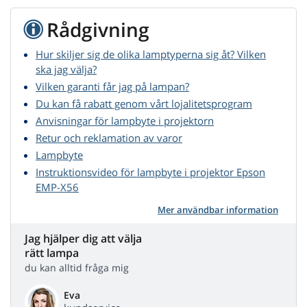
Rådgivning
Hur skiljer sig de olika lamptyperna sig åt? Vilken
ska jag välja?
Vilken garanti får jag på lampan?
Du kan få rabatt genom vårt lojalitetsprogram
Anvisningar för lampbyte i projektorn
Retur och reklamation av varor
Lampbyte
Instruktionsvideo för lampbyte i projektor Epson
EMP-X56
Mer användbar information
Jag hjälper dig att välja
rätt lampa
du kan alltid fråga mig
Eva