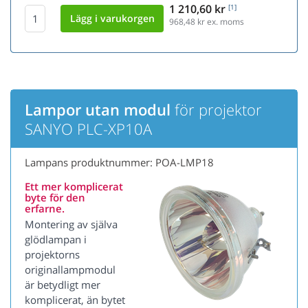
1 210,60 kr
[1]
968,48
kr ex. moms
Lampor utan modul
för projektor
SANYO PLC-XP10A
Lampans produktnummer: POA-LMP18
Ett mer komplicerat
byte för den
erfarne.
Montering av själva
glödlampan i
projektorns
originallampmodul
är betydligt mer
komplicerat, än bytet