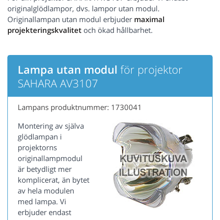
originalglödlampor, dvs. lampor utan modul.
Originallampan utan modul erbjuder
maximal
projekteringskvalitet
och ökad hållbarhet.
Lampa utan modul
för projektor
SAHARA AV3107
Lampans produktnummer: 1730041
Montering av själva
glödlampan i
projektorns
originallampmodul
är betydligt mer
komplicerat, än bytet
av hela modulen
med lampa. Vi
erbjuder endast