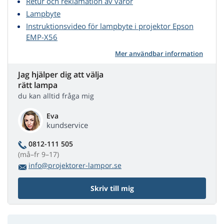
Retur och reklamation av varor
Lampbyte
Instruktionsvideo för lampbyte i projektor Epson
EMP-X56
Mer användbar information
Jag hjälper dig att välja
rätt lampa
du kan alltid fråga mig
Eva
kundservice
0812-111 505
(må–fr 9–17)
info@projektorer-lampor.se
Skriv till mig