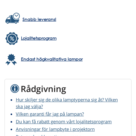
Snabb leverans!
Lojalitetsprogram
Endast högkvalitativa lampor
Rådgivning
Hur skiljer sig de olika lamptyperna sig åt? Vilken
ska jag välja?
Vilken garanti får jag på lampan?
Du kan få rabatt genom vårt lojalitetsprogram
Anvisningar för lampbyte i projektorn