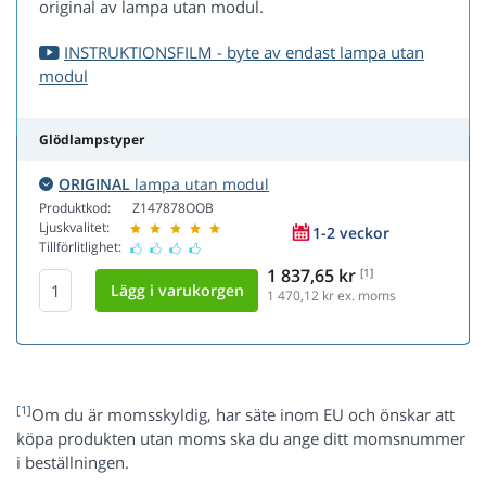
original av lampa utan modul.
INSTRUKTIONSFILM - byte av endast lampa utan
modul
Glödlampstyper
ORIGINAL
lampa utan modul
Produktkod:
Z147878OOB
Ljuskvalitet:
1-2 veckor
Tillförlitlighet:
1 837,65 kr
[1]
1 470,12
kr ex. moms
[1]
Om du är momsskyldig, har säte inom EU och önskar att
köpa produkten utan moms ska du ange ditt momsnummer
i beställningen.