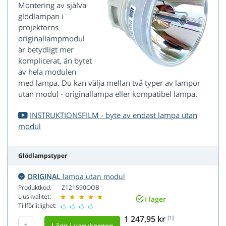
Montering av själva
glödlampan i
projektorns
originallampmodul
är betydligt mer
komplicerat, än bytet
av hela modulen
med lampa. Du kan välja mellan två typer av lampor
utan modul - originallampa eller kompatibel lampa.
INSTRUKTIONSFILM - byte av endast lampa utan
modul
Glödlampstyper
ORIGINAL
lampa utan modul
Produktkod:
Z121590OOB
Ljuskvalitet:
I lager
Tillförlitlighet:
1 247,95 kr
[1]