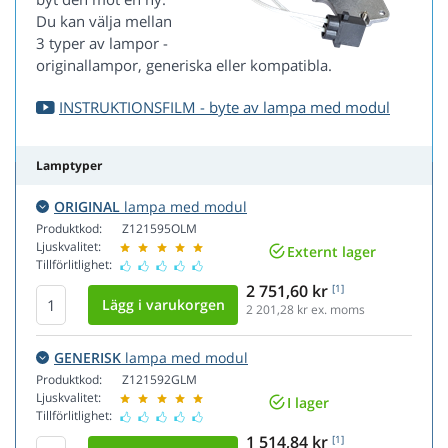
Du kan välja mellan
3 typer av lampor -
originallampor, generiska eller kompatibla.
INSTRUKTIONSFILM - byte av lampa med modul
Lamptyper
ORIGINAL
lampa med modul
Produktkod:
Z121595OLM
Ljuskvalitet:
Externt lager
Tillförlitlighet:
2 751,60 kr
[1]
2 201,28
kr ex. moms
GENERISK
lampa med modul
Produktkod:
Z121592GLM
Ljuskvalitet:
I lager
Tillförlitlighet:
1 514,84 kr
[1]