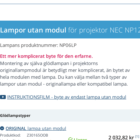
Lampor utan modul
för projektor NEC NP1
Lampans produktnummer: NP06LP
Ett mer komplicerat byte för den erfarne.
Montering av själva glödlampan i projektorns
originallampmodul är betydligt mer komplicerat, än bytet av
hela modulen med lampa. Du kan välja mellan två typer av
lampor utan modul - originallampa eller kompatibel lampa.
INSTRUKTIONSFILM - byte av endast lampa utan modul
Glödlampstyper
ORIGINAL
lampa utan modul
Produktkod:
Z30165OOB
2 032,82 kr
[1]
I lager