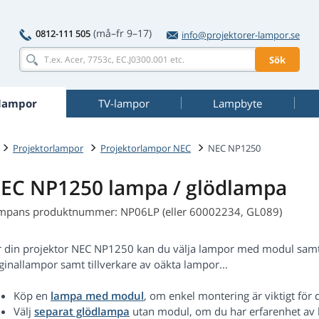
(må–fr 9–17)
0812-111 505
info@projektorer-lampor.se
Sök
rlampor
TV-lampor
Lampbyte
Projektorlampor
Projektorlampor NEC
NEC NP1250
EC NP1250 lampa / glödlampa
mpans produktnummer: NP06LP (eller 60002234, GL089)
r din projektor NEC NP1250 kan du välja lampor med modul samt 
ginallampor samt tillverkare av oäkta lampor...
Köp en
lampa med modul
, om enkel montering är viktigt för d
Välj
separat glödlampa
utan modul, om du har erfarenhet av 