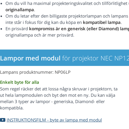
Om du vill ha maximal projekteringskvalitet och tillförlitlig
originallampa
.
Om du letar efter den billigaste projektorlampan och lampans pr
inte står i fokus för dig kan du köpa en
kompatibel lampa
.
En prisvärd
kompromiss är en generisk (eller Diamond) lam
originallampa och är mer prisvärd.
Lampor med modul
för projektor NEC NP1
Lampans produktnummer: NP06LP
Enkelt byte för alla
Som regel räcker det att lossa några skruvar i projektorn, ta
ut hela lampmodulen och byt den mot en ny. Du kan välja
mellan 3 typer av lampor - generiska, Diamond- eller
kompatibla.
INSTRUKTIONSFILM - byte av lampa med modul