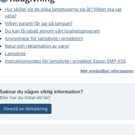
Hur skiljer sig de olika lamptyperna sig åt? Vilken ska jag
välja?
Vilken garanti får jag på lampan?
Du kan få rabatt genom vårt lojalitetsprogram
Anvisningar för lampbyte i projektorn
Retur och reklamation av varor
Lampbyte
Instruktionsvideo för lampbyte i projektor Epson EMP-X56
Mer användbar information
Saknar du någon viktig information?
Eller har du hittat ett fel?
Föreslå en förbättring