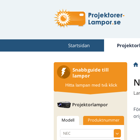
Startsidan
Projekto
Snabbguide till
lampor
N
Hitta lampan med två klick
La
Projektorlampor
Fö
ori
Modell
Produktnummer