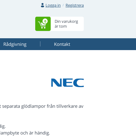
Logga in
Registrera
Din varukorg
0
är tom
Rådgivning
Kontakt
separata glödlampor från tillverkare av
ig.
lampbyte och är händig.