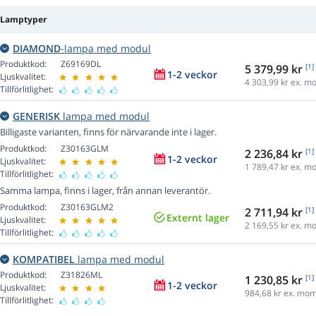
Lamptyper
DIAMOND
-lampa med modul
Produktkod:
Z69169DL
5 379,99 kr
[1]
1-2 veckor
Ljuskvalitet:
4 303,99
kr ex. m
Tillförlitlighet:
GENERISK
lampa med modul
Billigaste varianten, finns för närvarande inte i lager.
Produktkod:
Z30163GLM
2 236,84 kr
[1]
1-2 veckor
Ljuskvalitet:
1 789,47
kr ex. m
Tillförlitlighet:
Samma lampa, finns i lager, från annan leverantör.
Produktkod:
Z30163GLM2
2 711,94 kr
[1]
Externt lager
Ljuskvalitet:
2 169,55
kr ex. m
Tillförlitlighet:
KOMPATIBEL
lampa med modul
Produktkod:
Z31826ML
1 230,85 kr
[1]
1-2 veckor
Ljuskvalitet:
984,68
kr ex. mo
Tillförlitlighet: