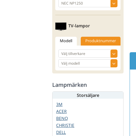
TV-lampor
Modell
Produktnummer
Lampmärken
Storsäljare
3M
ACER
BENQ
CHRISTIE
DELL