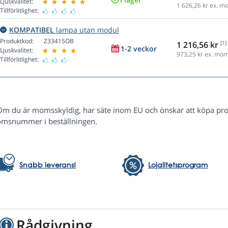
Ljuskvalitet:
1 626,26
kr ex. m
Tillförlitlighet:
KOMPATIBEL
lampa utan modul
Produktkod:
Z33415OB
1 216,56 kr
[1]
1-2 veckor
Ljuskvalitet:
973,25
kr ex. mo
Tillförlitlighet:
Om du är momsskyldig, har säte inom EU och önskar att köpa pr
msnummer i beställningen.
Snabb leverans!
Lojalitetsprogram
Rådgivning