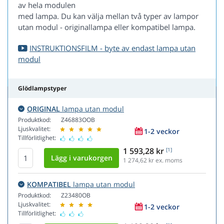
av hela modulen
med lampa. Du kan välja mellan två typer av lampor
utan modul - originallampa eller kompatibel lampa.
INSTRUKTIONSFILM - byte av endast lampa utan
modul
Glödlampstyper
ORIGINAL
lampa utan modul
Produktkod:
Z46883OOB
Ljuskvalitet:
1-2 veckor
Tillförlitlighet:
1 593,28 kr
[1]
1 274,62
kr ex. moms
KOMPATIBEL
lampa utan modul
Produktkod:
Z23480OB
Ljuskvalitet:
1-2 veckor
Tillförlitlighet: