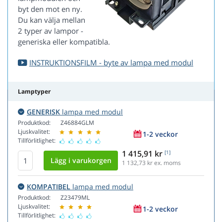
byt den mot en ny.
Du kan välja mellan
2 typer av lampor -
generiska eller kompatibla.
INSTRUKTIONSFILM - byte av lampa med modul
Lamptyper
GENERISK
lampa med modul
Produktkod:
Z46884GLM
Ljuskvalitet:
1-2 veckor
Tillförlitlighet:
1 415,91 kr
[1]
1 132,73
kr ex. moms
KOMPATIBEL
lampa med modul
Produktkod:
Z23479ML
Ljuskvalitet:
1-2 veckor
Tillförlitlighet: