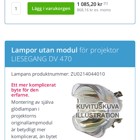
1 085,20 kr
[1]
868,16
kr ex. moms
Lampor utan modul
för projektor
LIESEGANG DV 470
Lampans produktnummer: ZU0214044010
Ett mer komplicerat
byte för den
erfarne.
Montering av själva
glödlampan i
projektorns
originallampmodul
är betydligt mer
komplicerat, än bytet