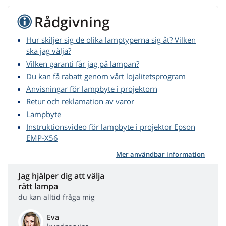
Rådgivning
Hur skiljer sig de olika lamptyperna sig åt? Vilken
ska jag välja?
Vilken garanti får jag på lampan?
Du kan få rabatt genom vårt lojalitetsprogram
Anvisningar för lampbyte i projektorn
Retur och reklamation av varor
Lampbyte
Instruktionsvideo för lampbyte i projektor Epson
EMP-X56
Mer användbar information
Jag hjälper dig att välja
rätt lampa
du kan alltid fråga mig
Eva