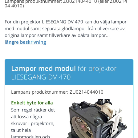
Lampans produktnummer: ZU0214044010 (eller ZU0214
04 4010)
För din projektor LIESEGANG DV 470 kan du välja lampor
med modul samt separata glödlampor från tillverkare av
originallampor samt tillverkare av oäkta lampor...
Lampor med modul
för projektor
LIESEGANG DV 470
Lampans produktnummer: ZU0214044010
Enkelt byte för alla
Som regel räcker det
att lossa några
skruvar i projektorn,
ta ut hela
lampmodulen och