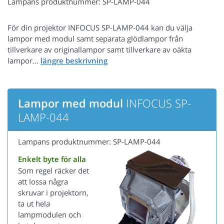
Lampans produktnummer: SP-LAMP-044
För din projektor INFOCUS SP-LAMP-044 kan du välja
lampor med modul samt separata glödlampor från
tillverkare av originallampor samt tillverkare av oäkta
lampor...
Lampor med modul
INFOCUS SP-
LAMP-044
Lampans produktnummer: SP-LAMP-044
Enkelt byte för alla
Som regel räcker det
att lossa några
skruvar i projektorn,
ta ut hela
lampmodulen och