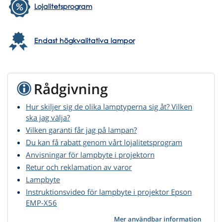
Lojalitetsprogram
Endast högkvalitativa lampor
Rådgivning
Hur skiljer sig de olika lamptyperna sig åt? Vilken
ska jag välja?
Vilken garanti får jag på lampan?
Du kan få rabatt genom vårt lojalitetsprogram
Anvisningar för lampbyte i projektorn
Retur och reklamation av varor
Lampbyte
Instruktionsvideo för lampbyte i projektor Epson
EMP-X56
Mer användbar information