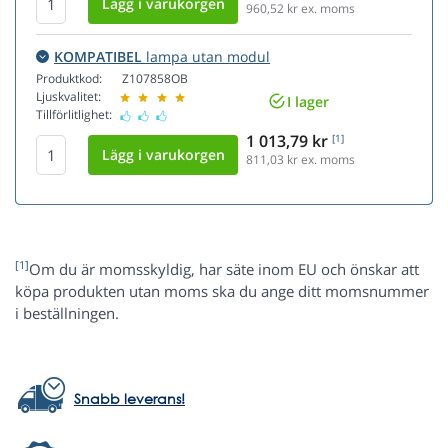
960,52
kr ex. moms
KOMPATIBEL
lampa utan modul
Produktkod:
Z107858OB
Ljuskvalitet:
I lager
Tillförlitlighet:
1 013,79 kr
[1]
811,03
kr ex. moms
[1]
Om du är momsskyldig, har säte inom EU och önskar att
köpa produkten utan moms ska du ange ditt momsnummer
i beställningen.
Snabb leverans!