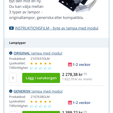
byt den mot en ny.
Du kan välja mellan
3 typer av lampor -
originallampor, generiska eller kompatibla.
INSTRUKTIONSFILM - byte av lampa med modul
Lamptyper
ORIGINAL
lampa med modul
Produktkod:
Z107637OLM
Ljuskvalitet:
1-2 veckor
Tillförlitlighet:
2 278,38 kr
[1]
1 822,70
kr ex. moms
GENERISK
lampa med modul
Produktkod:
Z107638GLM
Ljuskvalitet:
1-2 veckor
Tillförlitlighet:
1 389,22 kr
[1]