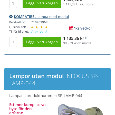
1 111,38
kr ex. moms
KOMPATIBEL
lampa med modul
Produktkod:
Z107639ML
Ljuskvalitet:
1-2 veckor
Tillförlitlighet:
1 135,36 kr
[1]
908,29
kr ex. moms
Lampor utan modul
INFOCUS SP-
LAMP-044
Lampans produktnummer: SP-LAMP-044
Ett mer komplicerat
byte för den
erfarne.