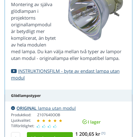
Montering av själva
glödlampan i
projektorns
originallampmodul
är betydligt mer
komplicerat, än bytet
av hela modulen
med lampa. Du kan välja mellan två typer av lampor
utan modul - originallampa eller kompatibel lampa.
INSTRUKTIONSFILM - byte av endast lampa utan
modul
Glödlampstyper
ORIGINAL
lampa utan modul
Produktkod:
Z107640OOB
Ljuskvalitet:
I lager
Tillförlitlighet:
1 200,65 kr
[1]