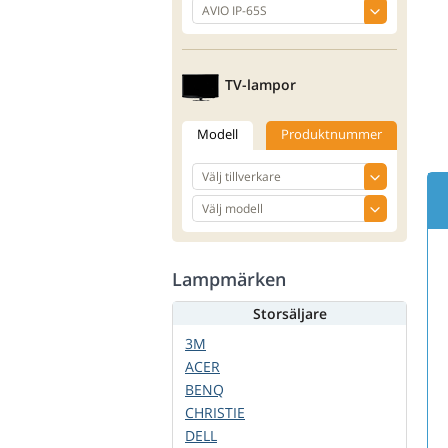
TV-lampor
Modell
Produktnummer
Lampmärken
Storsäljare
3M
ACER
BENQ
CHRISTIE
DELL