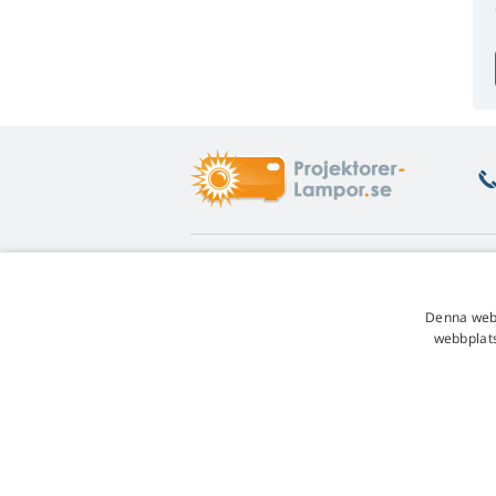
Vad är du intresserad av
O
Rådgivning
Re
Denna webb
Garanti på lampa
En
webbplats
Lojalitetsrabatt
Af
Instruktioner för lampbyte
Re
Vilken lampvariant ska du välja