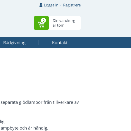
Logga in
Registrera
Din varukorg
0
är tom
Rådgivning
Kontakt
eparata glödlampor från tillverkare av
ig.
lampbyte och är händig.