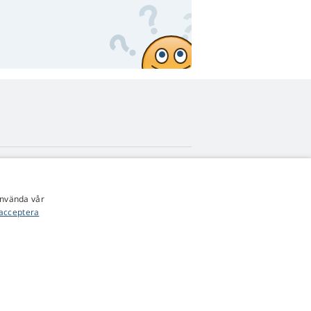
4,9
stjärnor
använda vår
545 recensioner
Google
acceptera