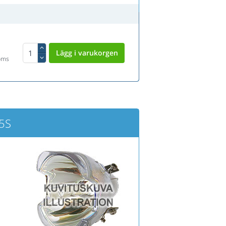
oms
65S