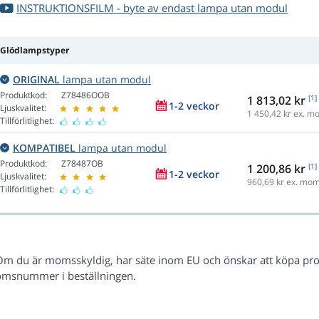
INSTRUKTIONSFILM - byte av endast lampa utan modul
Glödlampstyper
ORIGINAL
lampa utan modul
Produktkod:
Z78486OOB
1 813,02 kr
[1]
1-2 veckor
Ljuskvalitet:
1 450,42
kr ex. m
Tillförlitlighet:
KOMPATIBEL
lampa utan modul
Produktkod:
Z78487OB
1 200,86 kr
[1]
1-2 veckor
Ljuskvalitet:
960,69
kr ex. mo
Tillförlitlighet:
Om du är momsskyldig, har säte inom EU och önskar att köpa pr
msnummer i beställningen.