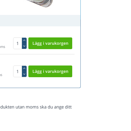
oms
ms
odukten utan moms ska du ange ditt