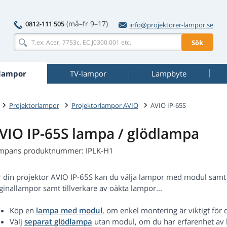
(må–fr 9–17)
0812-111 505
info@projektorer-lampor.se
Sök
rlampor
TV-lampor
Lampbyte
Projektorlampor
Projektorlampor AVIO
AVIO IP-65S
VIO IP-65S lampa / glödlampa
mpans produktnummer: IPLK-H1
r din projektor AVIO IP-65S kan du välja lampor med modul samt s
ginallampor samt tillverkare av oäkta lampor...
Köp en
lampa med modul
, om enkel montering är viktigt för d
Välj
separat glödlampa
utan modul, om du har erfarenhet av 