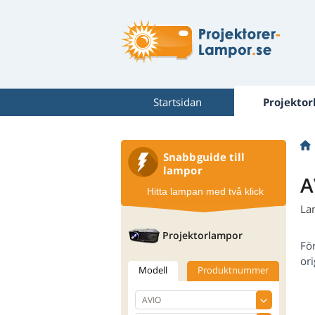
Startsidan
Projekto
Snabbguide till
lampor
A
Hitta lampan med två klick
La
Projektorlampor
Fö
ori
Modell
Produktnummer