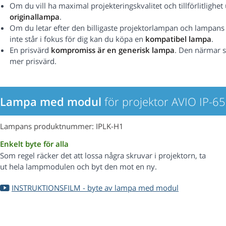
Om du vill ha maximal projekteringskvalitet och tillförlitlig
originallampa
.
Om du letar efter den billigaste projektorlampan och lampans pr
inte står i fokus för dig kan du köpa en
kompatibel lampa
.
En prisvärd
kompromiss är en generisk lampa
. Den närmar s
mer prisvärd.
Lampa med modul
för projektor AVIO IP-6
Lampans produktnummer: IPLK-H1
Enkelt byte för alla
Som regel räcker det att lossa några skruvar i projektorn, ta
ut hela lampmodulen och byt den mot en ny.
INSTRUKTIONSFILM - byte av lampa med modul