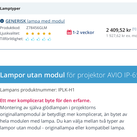
Lamptyper
GENERISK
lampa med modul
Produktkod:
Z78456GLM
2 409,52 kr
[1]
1-2 veckor
Ljuskvalitet:
1 927,62
kr ex. m
Tillförlitlighet:
Lampor utan modul
för projektor AVIO IP-
Lampans produktnummer: IPLK-H1
Ett mer komplicerat byte för den erfarne.
Montering av själva glödlampan i projektorns
originallampmodul är betydligt mer komplicerat, än bytet av
hela modulen med lampa. Du kan välja mellan två typer av
lampor utan modul - originallampa eller kompatibel lampa.