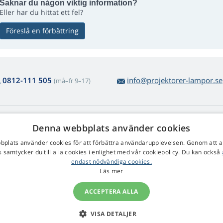
Saknar du någon viktig information?
Eller har du hittat ett fel?
Föreslå en förbättring
0812-111 505
info@projektorer-lampor.se
(må–fr 9–17)
m lampköp
Web Retail s.r.o.
Denna webbplats använder cookies
tur och reklamation
Kontakt
plats använder cookies för att förbättra användarupplevelsen. Genom att 
kel varureturnering
Behandling av personuppgifter
 samtycker du till alla cookies i enlighet med vår cookiepolicy. Du kan också
färsvillkor
endast nödvändiga cookies.
klamationsrätt
Läs mer
ACCEPTERA ALLA
VISA DETALJER
© 2009 - 2026 Projektorer-Lampor.se