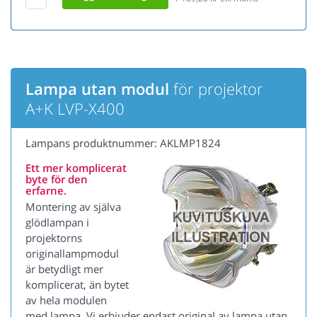
Lampa utan modul
för projektor
A+K LVP-X400
Lampans produktnummer: AKLMP1824
Ett mer komplicerat
byte för den
erfarne.
Montering av själva
glödlampan i
projektorns
originallampmodul
är betydligt mer
komplicerat, än bytet
av hela modulen
med lampa. Vi erbjuder endast original av lampa utan