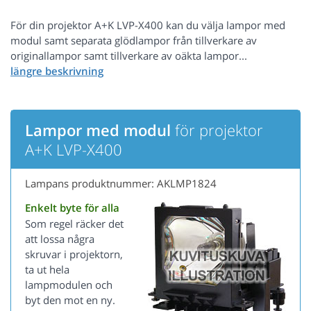
För din projektor A+K LVP-X400 kan du välja lampor med
modul samt separata glödlampor från tillverkare av
originallampor samt tillverkare av oäkta lampor...
Lampor med modul
för projektor
A+K LVP-X400
Lampans produktnummer: AKLMP1824
Enkelt byte för alla
Som regel räcker det
att lossa några
skruvar i projektorn,
ta ut hela
lampmodulen och
byt den mot en ny.