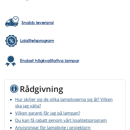
Snabb leverans!
Lojalitetsprogram
Endast högkvalitativa lampor
Rådgivning
Hur skiljer sig de olika lamptyperna sig åt? Vilken
ska jag välja?
Vilken garanti får jag på lampan?
Du kan få rabatt genom vårt lojalitetsprogram
Anvisningar för lampbyte i projektorn