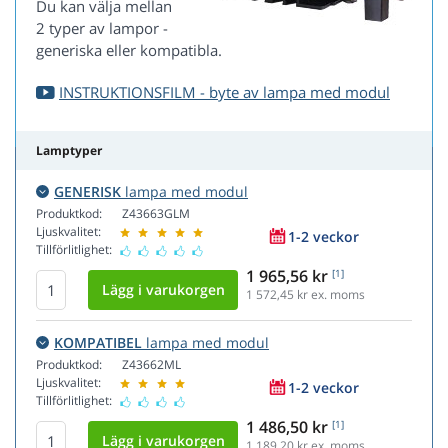
Du kan välja mellan
2 typer av lampor -
generiska eller kompatibla.
INSTRUKTIONSFILM - byte av lampa med modul
Lamptyper
GENERISK
lampa med modul
Produktkod:
Z43663GLM
Ljuskvalitet:
1-2 veckor
Tillförlitlighet:
1 965,56 kr
[1]
1 572,45
kr ex. moms
KOMPATIBEL
lampa med modul
Produktkod:
Z43662ML
Ljuskvalitet:
1-2 veckor
Tillförlitlighet:
1 486,50 kr
[1]
1 189,20
kr ex. moms