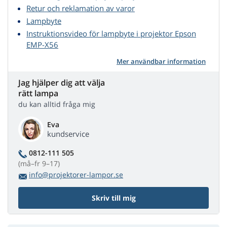
Retur och reklamation av varor
Lampbyte
Instruktionsvideo för lampbyte i projektor Epson
EMP-X56
Mer användbar information
Jag hjälper dig att välja
rätt lampa
du kan alltid fråga mig
Eva
kundservice
0812-111 505
(må–fr 9–17)
info@projektorer-lampor.se
Skriv till mig