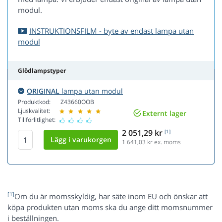
modul.
INSTRUKTIONSFILM - byte av endast lampa utan
modul
Glödlampstyper
ORIGINAL
lampa utan modul
Produktkod:
Z43660OOB
Ljuskvalitet:
Externt lager
Tillförlitlighet:
2 051,29 kr
[1]
1 641,03
kr ex. moms
[1]
Om du är momsskyldig, har säte inom EU och önskar att
köpa produkten utan moms ska du ange ditt momsnummer
i beställningen.