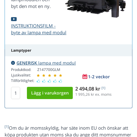
byt den mot en ny.
INSTRUKTIONSFILM -
byte av lampa med modul
Lamptyper
GENERISK
lampa med modul
Produktkod:
Z147700GLM
Ljuskvalitet:
1-2 veckor
Tillförlitlighet:
2 494,08 kr
[1]
1 995,26
kr ex. moms
[1]
Om du är momsskyldig, har säte inom EU och önskar att
köpa produkten utan moms ska du ange ditt momsnummer