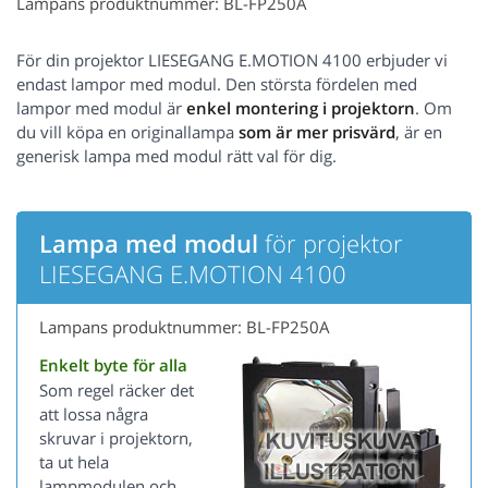
Lampans produktnummer: BL-FP250A
För din projektor LIESEGANG E.MOTION 4100 erbjuder vi
endast lampor med modul. Den största fördelen med
lampor med modul är
enkel montering i projektorn
. Om
du vill köpa en originallampa
som är mer prisvärd
, är en
generisk lampa med modul rätt val för dig.
Lampa med modul
för projektor
LIESEGANG E.MOTION 4100
Lampans produktnummer: BL-FP250A
Enkelt byte för alla
Som regel räcker det
att lossa några
skruvar i projektorn,
ta ut hela
lampmodulen och