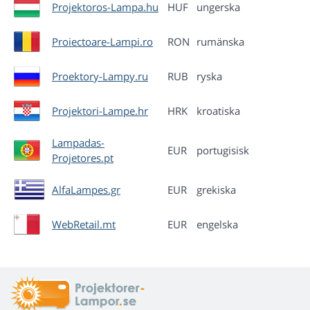
Projektoros-Lampa.hu
HUF
ungerska
Proiectoare-Lampi.ro
RON
rumänska
Proektory-Lampy.ru
RUB
ryska
Projektori-Lampe.hr
HRK
kroatiska
Lampadas-
EUR
portugisisk
Projetores.pt
AlfaLampes.gr
EUR
grekiska
WebRetail.mt
EUR
engelska